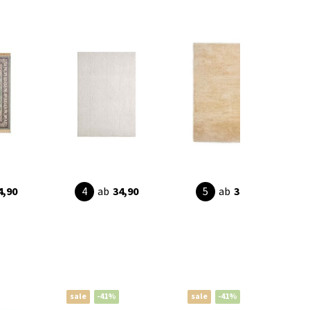
4,90
ab
34,90
ab
38,95
sale
-41%
sale
-41%