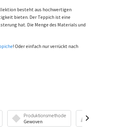
llektion besteht aus hochwertigen
gkeit bieten. Der Teppich ist eine
sterung hat. Die Menge des Materials und
ppiche
! Oder einfach nur verrückt nach
Produktionsmethode
Florhöhe & Gewicht
Gewoven
45 mm | 2100 g/m²