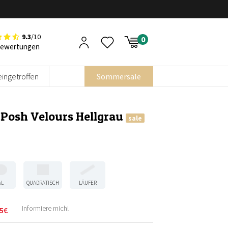
9.3
/10
Bewertungen
eingetroffen
Sommersale
 Posh Velours Hellgrau
sale
AL
QUADRATISCH
LÄUFER
Informiere mich!
5
€
licher
r