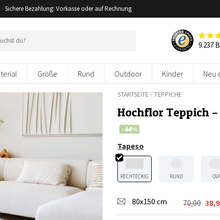
Sichere Bezahlung: Vorkasse oder auf Rechnung
9.237 
terial
Größe
Rund
Outdoor
Kinder
Neu 
/
STARTSEITE
TEPPICHE
Hochflor Teppich –
-44%
Tapeso
RECHTECKIG
RUND
OV
80x150 cm
70,00
38,9
Ursprüng
Aktuelle
Preis
Preis