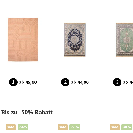
ab
45,90
ab
44,90
ab
4
Bis zu -50% Rabatt
sale
-56%
sale
-51%
sale
-41%