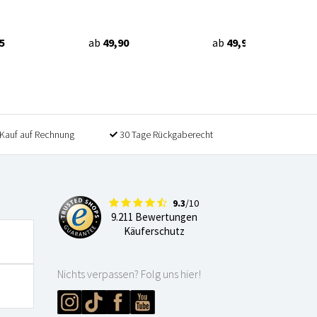
5
ab
49,90
ab
49,90
Kauf auf Rechnung
30 Tage Rückgaberecht
9.3
/10
9.211 Bewertungen
Käuferschutz
Nichts verpassen? Folg uns hier!