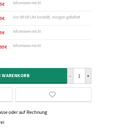
Informiere mich!
5
€
licher
r
Vor 09:00 Uhr bestellt, morgen geliefert
5
€
licher
r
Informiere mich!
5
€
licher
r
Informiere mich!
95
€
licher
r
Outdoor Teppich Zick Zack Sunny 
N
WARENKORB
asse oder auf Rechnung
ei