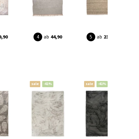
9,90
ab
44,90
ab
239,90
sale
-41%
sale
-41%