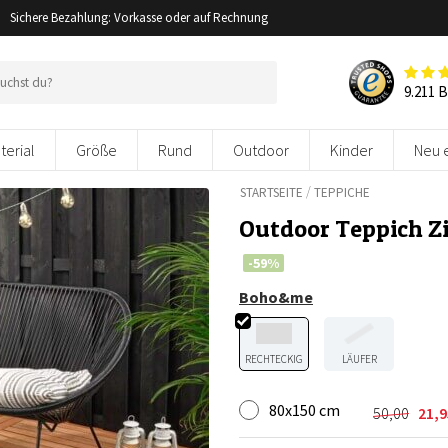
Sichere Bezahlung: Vorkasse oder auf Rechnung
9.211 
terial
Größe
Rund
Outdoor
Kinder
Neu 
/
STARTSEITE
TEPPICHE
Outdoor Teppich Zi
-59%
Boho&me
RECHTECKIG
LÄUFER
80x150 cm
50,00
21,9
Ursprüng
Aktuelle
Preis
Preis