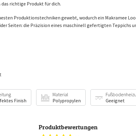
 das richtige Produkt für dich.
uesten Produktionstechniken gewebt, wodurch ein Makramee Look e
ider Seiten: die Präzision eines maschinell gefertigten Teppichs
t
eitung
Material
Fußbodenheiz
fektes Finish
Polypropylen
Geeignet
Produktbewertungen