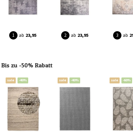
ab
23,95
ab
23,95
ab
2
Bis zu -50% Rabatt
sale
-40%
sale
-40%
sale
-60%