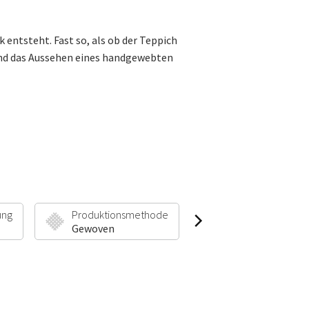
ntsteht. Fast so, als ob der Teppich
 und das Aussehen eines handgewebten
ung
Produktionsmethode
Florhöhe & Gewic
Gewoven
7 mm | 1500 g/m