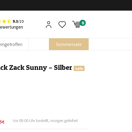
9.3
/10
Bewertungen
eingetroffen
Sommersale
ck Zack Sunny – Silber
sale
Vor 09:00 Uhr bestellt, morgen geliefert
5
€
licher
r