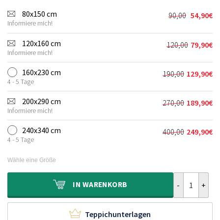
80x150 cm
90,00
54,90
€
Ursprünglic
Aktueller
Informiere mich!
Preis
Preis
war:
ist:
120x160 cm
120,00
79,90
€
Ursprünglic
Aktueller
90,00€
54,90€.
Informiere mich!
Preis
Preis
war:
ist:
160x230 cm
190,00
129,90
€
Ursprünglich
Aktueller
120,00€
79,90€.
4 - 5 Tage
Preis
Preis
war:
ist:
200x290 cm
270,00
189,90
€
Ursprünglich
Aktueller
190,00€
129,90€.
Informiere mich!
Preis
Preis
war:
ist:
240x340 cm
400,00
249,90
€
Ursprünglich
Aktueller
270,00€
189,90€.
4 - 5 Tage
Preis
Preis
war:
ist:
Wähle eine Größe
400,00€
249,90€.
Outdoor Teppi
IN
WARENKORB
Teppichunterlagen