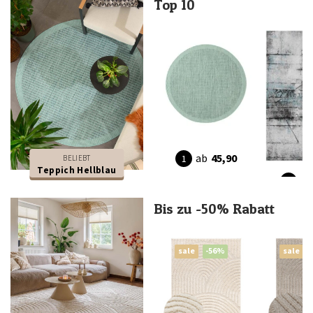
Top 10
ab
45,90
BELIEBT
Teppich Hellblau
ab
Bis zu -50% Rabatt
sale
-56%
sale