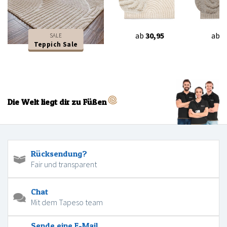
ab
30,95
ab
3
SALE
Teppich Sale
Die Welt liegt dir zu Füßen
Rücksendung?
Fair und transparent
Chat
Mit dem Tapeso team
Sende eine E-Mail