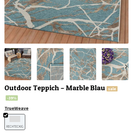
Outdoor Teppich – Marble Blau
sale
-39%
TrueWeave
RECHTECKIG