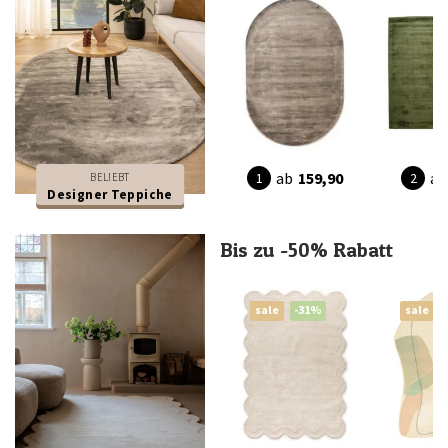
ab
159,90
ab
BELIEBT
Designer Teppiche
Bis zu -50% Rabatt
sale
-31%
sale