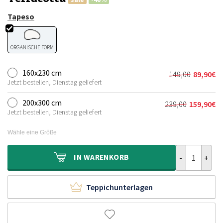
Tapeso
ORGANISCHE FORM
160x230 cm
149,00
89,90
€
Ursprünglic
Aktueller
Jetzt bestellen, Dienstag geliefert
Preis
Preis
war:
ist:
200x300 cm
239,00
159,90
€
Ursprünglich
Aktueller
149,00€
89,90€.
Jetzt bestellen, Dienstag geliefert
Preis
Preis
war:
ist:
Wähle eine Größe
239,00€
159,90€.
Teppich organ
IN
WARENKORB
Teppichunterlagen