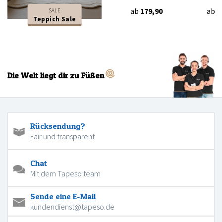
ab
179,90
ab
8
SALE
Teppich Sale
Die Welt liegt dir zu Füßen
Rücksendung?
Fair und transparent
Chat
Mit dem Tapeso team
Sende eine E-Mail
kundendienst@tapeso.de