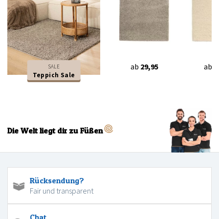
ab
29,95
ab
2
SALE
Teppich Sale
Die Welt liegt dir zu Füßen
Rücksendung?
Fair und transparent
Chat