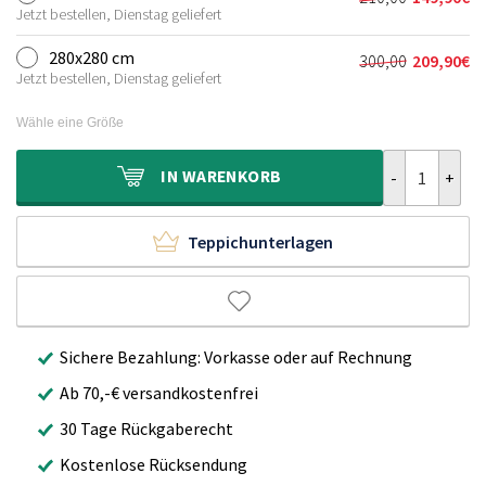
Ursprünglich
Aktueller
155,00€
109,90€.
Jetzt bestellen, Dienstag geliefert
Preis
Preis
war:
ist:
280x280 cm
300,00
209,90
€
Ursprünglich
Aktueller
210,00€
149,90€.
Jetzt bestellen, Dienstag geliefert
Preis
Preis
war:
ist:
Wähle eine Größe
300,00€
209,90€.
Hochflor Tepp
IN
WARENKORB
Teppichunterlagen
Sichere Bezahlung: Vorkasse oder auf Rechnung
Ab 70,-€ versandkostenfrei
30 Tage Rückgaberecht
Kostenlose Rücksendung