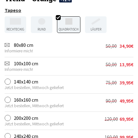
Tapeso
RECHTECKIG
RUND
QUADRATISCH
LÄUFER
80x80 cm
50,00
34,90
€
Ursprünglic
Aktueller
Informiere mich!
Preis
Preis
war:
ist:
100x100 cm
50,00
13,95
€
Ursprünglic
Aktueller
50,00€
34,90€.
Informiere mich!
Preis
Preis
war:
ist:
140x140 cm
75,00
39,95
€
Ursprünglic
Aktueller
50,00€
13,95€.
Jetzt bestellen, Mittwoch geliefert
Preis
Preis
war:
ist:
160x160 cm
90,00
49,95
€
Ursprünglic
Aktueller
75,00€
39,95€.
Jetzt bestellen, Mittwoch geliefert
Preis
Preis
war:
ist:
200x200 cm
120,00
69,95
€
Ursprünglic
Aktueller
90,00€
49,95€.
Jetzt bestellen, Mittwoch geliefert
Preis
Preis
war:
ist:
240x240 cm
160,00
99,95
€