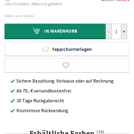
Ursprünglic
Aktueller
120,00€
69,95€.
Jetzt bestellen, Mittwoch geliefert
Preis
Preis
war:
ist:
Wähle eine Größe
160,00€
99,95€.
Hochflor Tepp
IN
WARENKORB
Teppichunterlagen
Sichere Bezahlung: Vorkasse oder auf Rechnung
Ab 70,-€ versandkostenfrei
30 Tage Rückgaberecht
Kostenlose Rücksendung
Erhältliche Farben
(26)