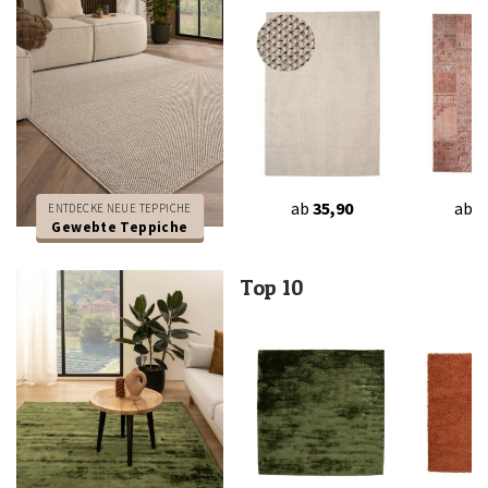
ab
35,90
ab
2
ENTDECKE NEUE TEPPICHE
Gewebte Teppiche
Top 10