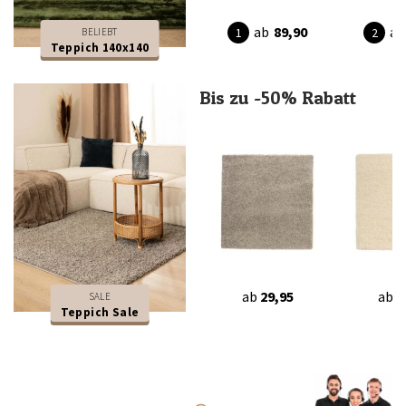
ab
89,90
ab
BELIEBT
Teppich 140x140
Bis zu -50% Rabatt
ab
29,95
ab
2
SALE
Teppich Sale