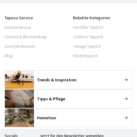
Tapeso Service
Beliebte Kategorien
Kundenservice
Hochflor Teppich
Versand & Rücksendung
Outdoor Teppich
Geschäftskunden
Vintage Teppich
Blog
Kinderteppich
Trends & Inspiration
Tipps & Pflege
Hometour
Socials
Jetzt für den Newsletter anmelden