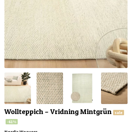
Wollteppich – Vridning Mintgrün
sale
-61%
Nordic Weavers