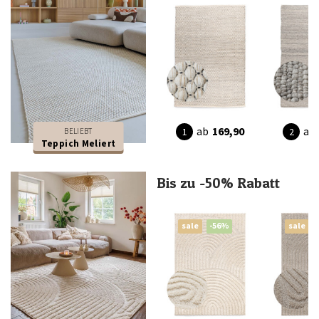
ab
169,90
ab
BELIEBT
Teppich Meliert
Bis zu -50% Rabatt
sale
-56%
sale