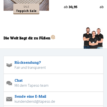
ab
30,95
ab
3
SALE
Teppich Sale
Die Welt liegt dir zu Füßen
Rücksendung?
Fair und transparent
Chat
Mit dem Tapeso team
Sende eine E-Mail
kundendienst@tapeso.de