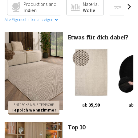
Produktionsland
Material
Fußbo
Indien
Wolle
Geeig
Alle Eigenschaften anzeigen
Etwas für dich dabei?
ab
35,90
ab
3
ENTDECKE NEUE TEPPICHE
Teppich Wohnzimmer
Top 10