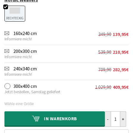
RECHTECKIG
160x240 cm
349,90
139,95
€
Ursprünglich
Aktueller
Informiere mich!
Preis
Preis
war:
ist:
200x300 cm
539,90
210,95
€
Ursprünglich
Aktueller
349,90€
139,95€.
Informiere mich!
Preis
Preis
war:
ist:
240x340 cm
709,90
282,95
€
Ursprünglich
Aktueller
539,90€
210,95€.
Informiere mich!
Preis
Preis
war:
ist:
300x400 cm
1.029,90
409,95
€
Ursprüngliche
Aktueller
709,90€
282,95€.
Jetzt bestellen, Samstag geliefert
Preis
Preis
war:
ist:
Wähle eine Größe
1.029,90€
409,95€.
Wollteppich -
IN
WARENKORB