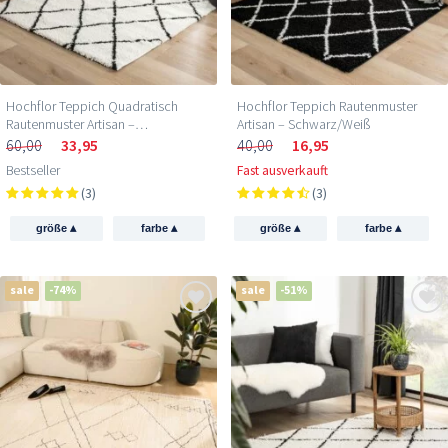
Hochflor Teppich Quadratisch
Hochflor Teppich Rautenmuster
Rautenmuster Artisan –
Artisan – Schwarz/Weiß
Weiß/Schwarz
60,00
33,95
40,00
16,95
Bestseller
Fast ausverkauft
(3)
(3)
▴
▴
▴
▴
größe
farbe
größe
farbe
sale
-74%
sale
-51%