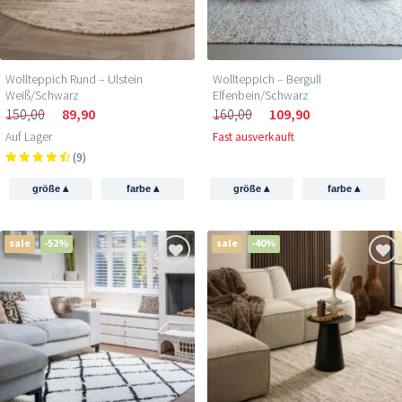
Wollteppich Rund – Ulstein
Wollteppich – Bergull
Weiß/Schwarz
Elfenbein/Schwarz
150,00
89,90
160,00
109,90
Auf Lager
Fast ausverkauft
(9)
▴
▴
▴
▴
größe
farbe
größe
farbe
sale
-52%
sale
-40%