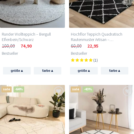
Runder Wollteppich – Bergull
Hochflor Teppich Quadratisch
Elfenbein/Schwarz
Rautenmuster Artisan –
Schwarz/Weiß
100,00
74,90
60,00
22,95
Bestseller
Bestseller
(1)
▴
▴
▴
▴
größe
farbe
größe
farbe
sale
-64%
sale
-43%