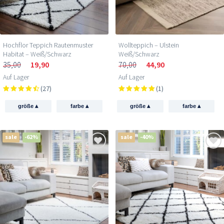
Hochflor Teppich Rautenmuster
Wollteppich – Ulstein
Habitat – Weiß/Schwarz
Weiß/Schwarz
35,00
19,90
70,00
44,90
Auf Lager
Auf Lager
(27)
(1)
▴
▴
▴
▴
größe
farbe
größe
farbe
sale
-62%
sale
-40%