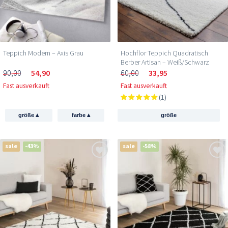
Teppich Modern – Axis Grau
Hochflor Teppich Quadratisch
Berber Artisan – Weiß/Schwarz
90,00
54,90
60,00
33,95
Fast ausverkauft
Fast ausverkauft
(1)
▴
▴
größe
farbe
größe
sale
-43%
sale
-58%