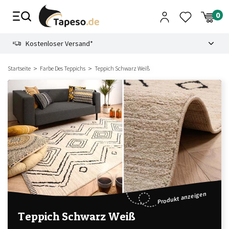
Zusammenbruch
9.3
Kostenloser Versand*
Startseite
Farbe Des Teppichs
Teppich Schwarz Weiß
Produkt anzeigen
Teppich Schwarz Weiß