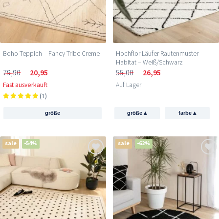
Boho Teppich – Fancy Tribe Creme
Hochflor Läufer Rautenmuster
Habitat – Weiß/Schwarz
79,90
20,95
55,00
26,95
Fast ausverkauft
Auf Lager
(1)
▴
▴
größe
größe
farbe
sale
-54%
sale
-62%