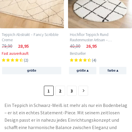
Teppich Abstrakt – Fancy Scribble
Hochflor Teppich Rund
Creme
Rautenmuster Artisan –
Weiß/Schwarz
79,90
28,95
40,00
26,95
Fast ausverkauft
Bestseller
(2)
(4)
▴
▴
größe
größe
farbe
1
2
3
Ein Teppich in Schwarz-Weiß ist mehr als nur ein Bodenbelag
– er ist ein echtes Statement-Piece. Mit seinem zeitlosen
Design passt er in nahezu jedes Einrichtungskonzept und
schafft eine harmonische Balance zwischen Eleganz und