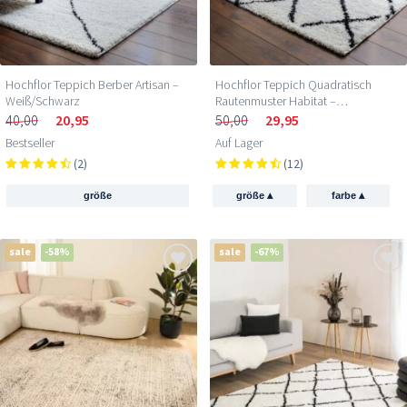
Hochflor Teppich Berber Artisan –
Hochflor Teppich Quadratisch
Weiß/Schwarz
Rautenmuster Habitat –
Weiß/Schwarz
40,00
20,95
50,00
29,95
Bestseller
Auf Lager
(2)
(12)
▴
▴
größe
größe
farbe
sale
-58%
sale
-67%