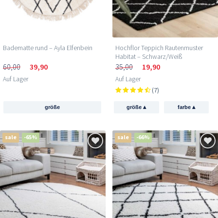
Badematte rund – Ayla Elfenbein
Hochflor Teppich Rautenmuster
Habitat – Schwarz/Weiß
60,00
39,90
35,00
19,90
Auf Lager
Auf Lager
(7)
▴
▴
größe
größe
farbe
sale
-65%
sale
-66%