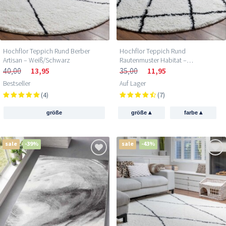
Hochflor Teppich Rund Berber
Hochflor Teppich Rund
Artisan – Weiß/Schwarz
Rautenmuster Habitat –
Weiß/Schwarz
40,00
13,95
35,00
11,95
Bestseller
Auf Lager
(4)
(7)
▴
▴
größe
größe
farbe
sale
-39%
sale
-43%