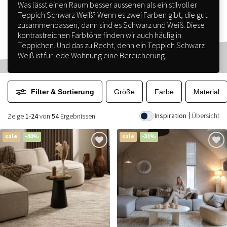
Was lässt einen Raum besser aussehen als ein stilvoller
Teppich Schwarz Weiß? Wenn es zwei Farben gibt, die gut
zusammenpassen, dann sind es Schwarz und Weiß. Diese
kontrastreichen Farbtöne finden wir auch häufig in
Teppichen. Und das zu Recht, denn ein Teppich Schwarz
Weiß ist für jede Wohnung eine Bereicherung.
Filter & Sortierung
Größe
Farbe
Material
Inspiration
Übersicht
Zeige
1-24
von
54
Ergebnissen
sale
-40%
sale
-31%