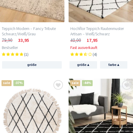
Teppich Modern – Fancy Tribute
Hochflor Teppich Rautenmuster
Schwarz/Weiß/Grau
Artisan – Weiß/Schwarz
79,90
33,95
40,00
17,95
Bestseller
Fast ausverkauft
(1)
(4)
▴
▴
größe
größe
farbe
sale
-37%
sale
-44%