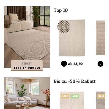
Top 10
ab
35,90
ab
BELIEBT
Teppich 200x290
Bis zu -50% Rabatt
sale
-56%
sale