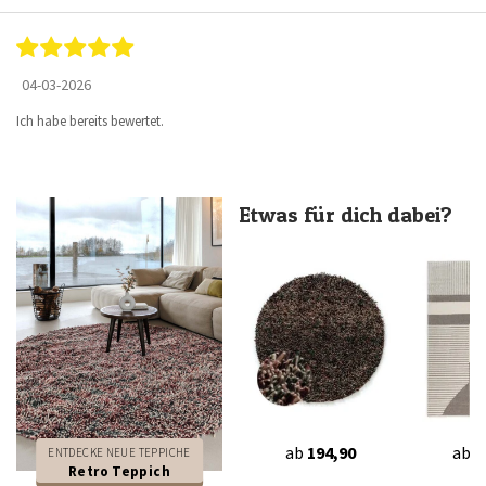
04-03-2026
Ich habe bereits bewertet.
Etwas für dich dabei?
ab
194,90
ab
6
ENTDECKE NEUE TEPPICHE
Retro Teppich