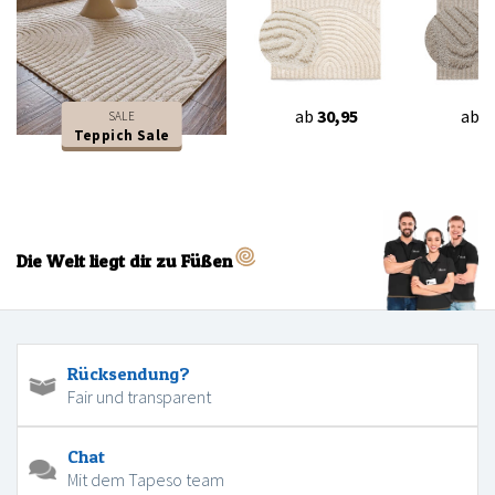
ab
30,95
ab
3
SALE
Teppich Sale
Die Welt liegt dir zu Füßen
Rücksendung?
Fair und transparent
Chat
Mit dem Tapeso team