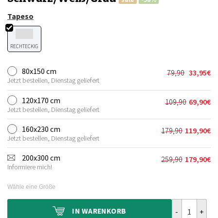
Tapeso
RECHTECKIG
80x150 cm
79,90
33,95
€
Ursprünglic
Aktueller
Jetzt bestellen, Dienstag geliefert
Preis
Preis
war:
ist:
120x170 cm
109,90
69,90
€
Ursprünglic
Aktueller
79,90€
33,95€.
Jetzt bestellen, Dienstag geliefert
Preis
Preis
war:
ist:
160x230 cm
179,90
119,90
€
Ursprünglich
Aktueller
109,90€
69,90€.
Jetzt bestellen, Dienstag geliefert
Preis
Preis
war:
ist:
200x300 cm
259,90
179,90
€
Ursprünglich
Aktueller
179,90€
119,90€.
Informiere mich!
Preis
Preis
war:
ist:
Wähle eine Größe
259,90€
179,90€.
Teppich Moder
IN
WARENKORB