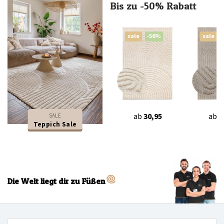
Bis zu -50% Rabatt
sale
-56%
sale
ab
30,95
ab
3
SALE
Teppich Sale
Die Welt liegt dir zu Füßen