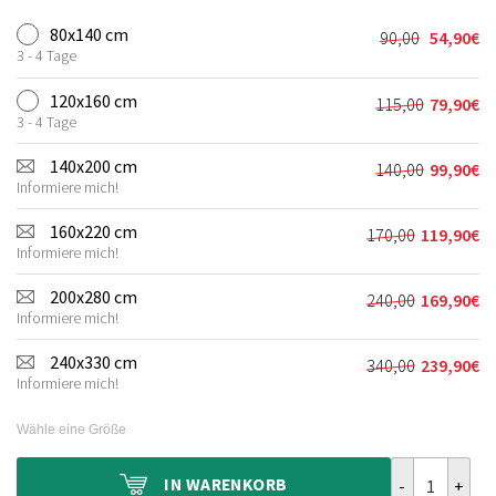
80x140 cm
90,00
54,90
€
Ursprünglic
Aktueller
3 - 4 Tage
Preis
Preis
war:
ist:
120x160 cm
115,00
79,90
€
Ursprünglic
Aktueller
90,00€
54,90€.
3 - 4 Tage
Preis
Preis
war:
ist:
140x200 cm
140,00
99,90
€
Ursprünglic
Aktueller
115,00€
79,90€.
Informiere mich!
Preis
Preis
war:
ist:
160x220 cm
170,00
119,90
€
Ursprünglich
Aktueller
140,00€
99,90€.
Informiere mich!
Preis
Preis
war:
ist:
200x280 cm
240,00
169,90
€
Ursprünglich
Aktueller
170,00€
119,90€.
Informiere mich!
Preis
Preis
war:
ist:
240x330 cm
340,00
239,90
€
Ursprünglich
Aktueller
240,00€
169,90€.
Informiere mich!
Preis
Preis
war:
ist:
Wähle eine Größe
340,00€
239,90€.
Teppich Moder
IN
WARENKORB