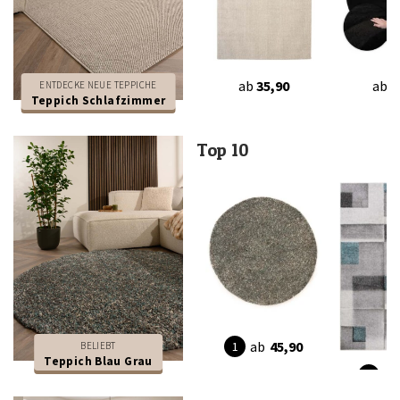
ab
35,90
ab
3
ENTDECKE NEUE TEPPICHE
Teppich Schlafzimmer
Top 10
ab
45,90
BELIEBT
Teppich Blau Grau
ab