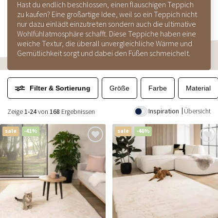
Hast du endlich beschlossen, einen flauschigen Teppich
zu kaufen? Eine großartige Idee, weil so ein Teppich nicht
nur dazu einlädt einzutreten sondern auch die ultimative
Wohlfühlatmosphäre schafft. Diese Teppiche haben eine
weiche Textur, die überall unvergleichliche Wärme und
Gemütlichkeit sorgt und dabei den Füßen schmeichelt.
Filter & Sortierung
Größe
Farbe
Material
Inspiration
Übersicht
Zeige
1-24
von
168
Ergebnissen
sale
-41%
sale
-46%