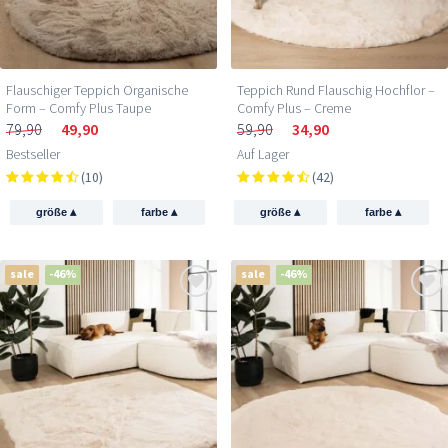
Flauschiger Teppich Organische
Teppich Rund Flauschig Hochflor –
Form – Comfy Plus Taupe
Comfy Plus – Creme
79,90
49,90
59,90
34,90
Bestseller
Auf Lager
(10)
(42)
▴
▴
▴
▴
größe
farbe
größe
farbe
sale
-46%
sale
-46%