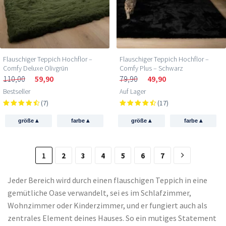
Flauschiger Teppich Hochflor –
Flauschiger Teppich Hochflor –
Comfy Deluxe Olivgrün
Comfy Plus – Schwarz
110,00
59,90
79,90
49,90
Bestseller
Auf Lager
(7)
(17)
▴
▴
▴
▴
größe
farbe
größe
farbe
1
2
3
4
5
6
7
Jeder Bereich wird durch einen flauschigen Teppich in eine
gemütliche Oase verwandelt, sei es im Schlafzimmer,
Wohnzimmer oder Kinderzimmer, und er fungiert auch als
zentrales Element deines Hauses. So ein mutiges Statement