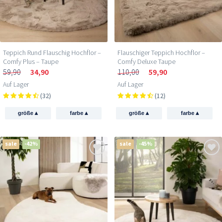
Teppich Rund Flauschig Hochflor –
Flauschiger Teppich Hochflor –
Comfy Plus – Taupe
Comfy Deluxe Taupe
59,90
34,90
110,00
59,90
Auf Lager
Auf Lager
(32)
(12)
▴
▴
▴
▴
größe
farbe
größe
farbe
sale
-42%
sale
-45%