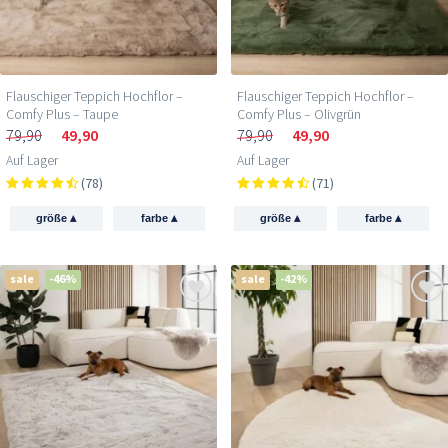
Flauschiger Teppich Hochflor –
Flauschiger Teppich Hochflor –
Comfy Plus – Taupe
Comfy Plus – Olivgrün
79,90
49,90
79,90
49,90
Auf Lager
Auf Lager
(78)
(71)
▴
▴
▴
▴
größe
farbe
größe
farbe
sale
-46%
sale
-42%