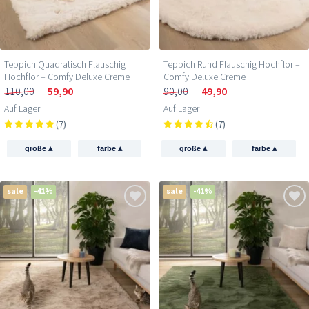
Teppich Quadratisch Flauschig
Teppich Rund Flauschig Hochflor –
Hochflor – Comfy Deluxe Creme
Comfy Deluxe Creme
110,00
59,90
90,00
49,90
Auf Lager
Auf Lager
(7)
(7)
▴
▴
▴
▴
größe
farbe
größe
farbe
sale
-41%
sale
-41%