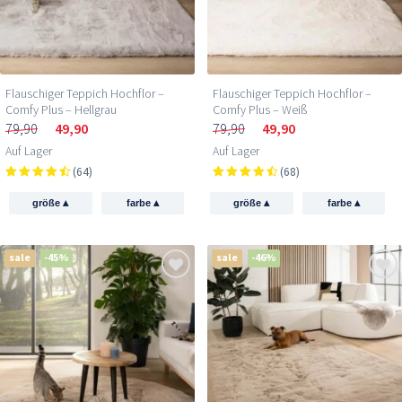
Flauschiger Teppich Hochflor –
Flauschiger Teppich Hochflor –
Comfy Plus – Hellgrau
Comfy Plus – Weiß
79,90
49,90
79,90
49,90
Auf Lager
Auf Lager
(64)
(68)
▴
▴
▴
▴
größe
farbe
größe
farbe
sale
-45%
sale
-46%