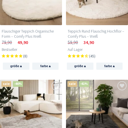
Flauschiger Teppich Organische
Teppich Rund Flauschig Hochflor –
Form – Comfy Plus Weiß
Comfy Plus – Weiß
79,90
49,90
59,90
34,90
Bestseller
Auf Lager
(8)
(45)
▴
▴
▴
▴
größe
farbe
größe
farbe
sale
-46%
sale
-41%