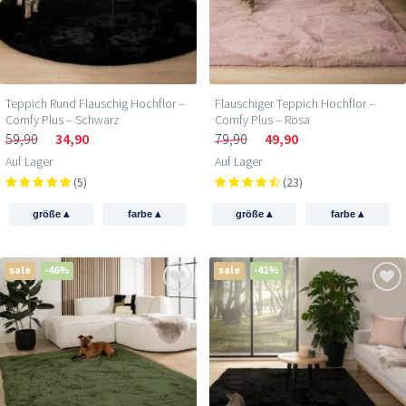
Teppich Rund Flauschig Hochflor –
Flauschiger Teppich Hochflor –
Comfy Plus – Schwarz
Comfy Plus – Rosa
59,90
34,90
79,90
49,90
Auf Lager
Auf Lager
(5)
(23)
▴
▴
▴
▴
größe
farbe
größe
farbe
sale
-46%
sale
-41%