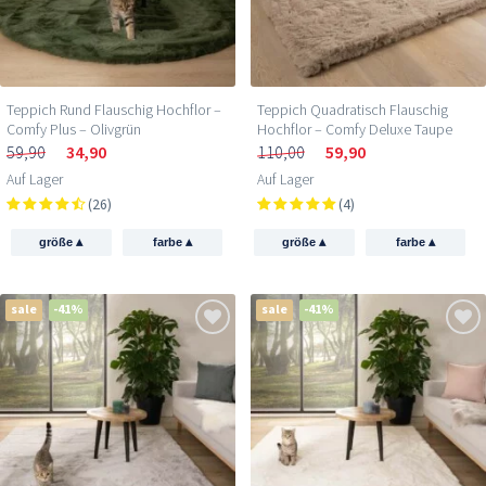
Teppich Rund Flauschig Hochflor –
Teppich Quadratisch Flauschig
Comfy Plus – Olivgrün
Hochflor – Comfy Deluxe Taupe
59,90
34,90
110,00
59,90
Auf Lager
Auf Lager
(26)
(4)
▴
▴
▴
▴
größe
farbe
größe
farbe
sale
-41%
sale
-41%