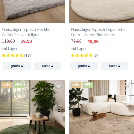
Flauschiger Teppich Hochflor –
Flauschiger Teppich Organische
Comfy Deluxe Hellgrau
Form – Comfy Plus Creme
110,00
59,90
79,90
49,90
Auf Lager
Auf Lager
(17)
(7)
▴
▴
▴
▴
größe
farbe
größe
farbe
sale
-45%
sale
-46%