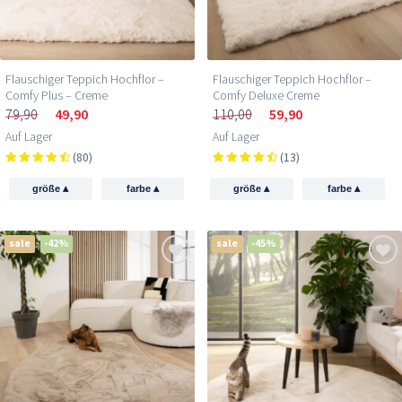
Flauschiger Teppich Hochflor –
Flauschiger Teppich Hochflor –
Comfy Plus – Creme
Comfy Deluxe Creme
79,90
49,90
110,00
59,90
Auf Lager
Auf Lager
(80)
(13)
▴
▴
▴
▴
größe
farbe
größe
farbe
sale
-42%
sale
-45%