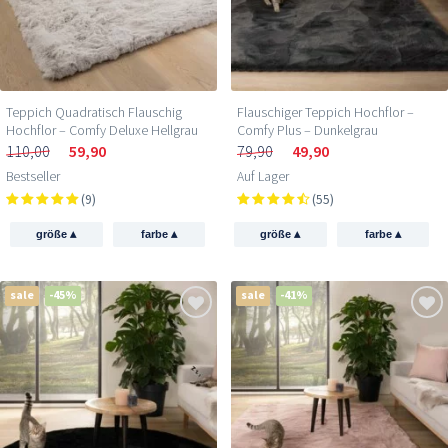
Teppich Quadratisch Flauschig
Flauschiger Teppich Hochflor –
Hochflor – Comfy Deluxe Hellgrau
Comfy Plus – Dunkelgrau
110,00
59,90
79,90
49,90
Bestseller
Auf Lager
(9)
(55)
▴
▴
▴
▴
größe
farbe
größe
farbe
sale
-45%
sale
-41%