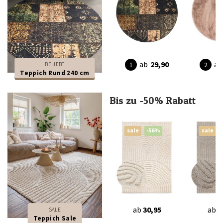
ab
29,90
ab
BELIEBT
Teppich Rund 240 cm
Bis zu -50% Rabatt
sale
-56%
sale
ab
30,95
ab
3
SALE
Teppich Sale