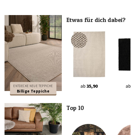
Etwas für dich dabei?
ab
35,90
ab
2
ENTDECKE NEUE TEPPICHE
Billige Teppiche
Top 10