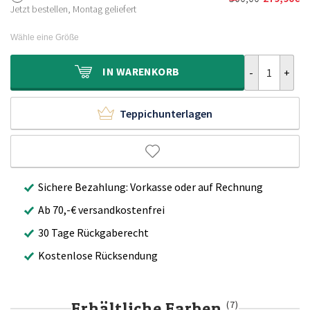
Ursprünglich
Aktueller
430,00€
239,90€.
Jetzt bestellen, Montag geliefert
Preis
Preis
war:
ist:
Wähle eine Größe
500,00€
279,90€.
Teppich Rund 
IN
WARENKORB
Teppichunterlagen
Sichere Bezahlung: Vorkasse oder auf Rechnung
Ab 70,-€ versandkostenfrei
30 Tage Rückgaberecht
Kostenlose Rücksendung
Erhältliche Farben
(7)