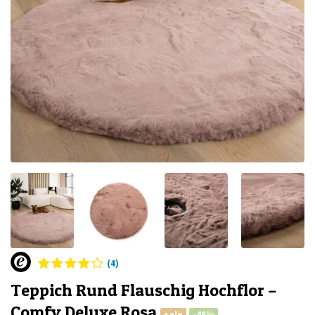
(4)
Teppich Rund Flauschig Hochflor –
Comfy Deluxe Rosa
sale
-46%