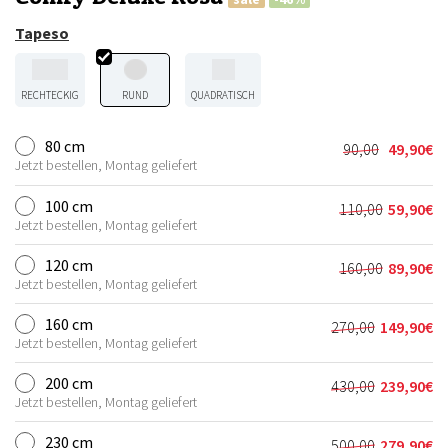
Tapeso
RECHTECKIG
RUND
QUADRATISCH
80 cm
90,00
49,90
€
Ursprünglic
Aktueller
Jetzt bestellen, Montag geliefert
Preis
Preis
war:
ist:
100 cm
110,00
59,90
€
Ursprünglic
Aktueller
90,00€
49,90€.
Jetzt bestellen, Montag geliefert
Preis
Preis
war:
ist:
120 cm
160,00
89,90
€
Ursprünglic
Aktueller
110,00€
59,90€.
Jetzt bestellen, Montag geliefert
Preis
Preis
war:
ist:
160 cm
270,00
149,90
€
Ursprünglich
Aktueller
160,00€
89,90€.
Jetzt bestellen, Montag geliefert
Preis
Preis
war:
ist:
200 cm
430,00
239,90
€
Ursprünglich
Aktueller
270,00€
149,90€.
Jetzt bestellen, Montag geliefert
Preis
Preis
war:
ist:
230 cm
500,00
279,90
€