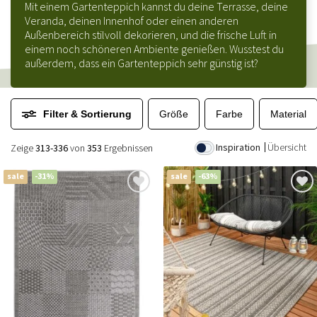
Mit einem Gartenteppich kannst du deine Terrasse, deine
Veranda, deinen Innenhof oder einen anderen
Außenbereich stilvoll dekorieren, und die frische Luft in
einem noch schöneren Ambiente genießen. Wusstest du
außerdem, dass ein Gartenteppich sehr günstig ist?
Filter & Sortierung
Größe
Farbe
Material
Inspiration
Übersicht
Zeige
313-336
von
353
Ergebnissen
sale
-31%
sale
-63%