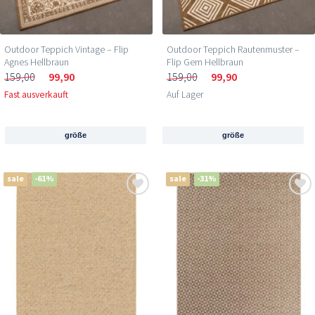
Outdoor Teppich Vintage – Flip
Outdoor Teppich Rautenmuster –
Agnes Hellbraun
Flip Gem Hellbraun
159,00
99,90
159,00
99,90
Fast ausverkauft
Auf Lager
größe
größe
sale
-61%
sale
-31%