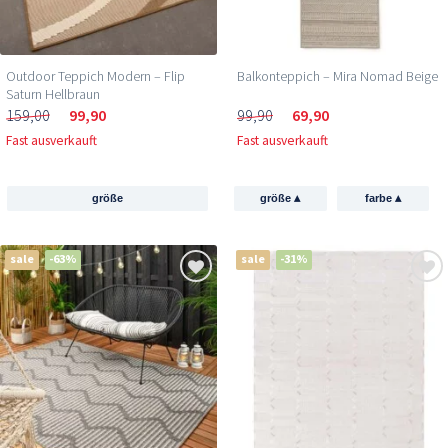
Outdoor Teppich Modern – Flip
Balkonteppich – Mira Nomad Beige
Saturn Hellbraun
159,00
99,90
99,90
69,90
Fast ausverkauft
Fast ausverkauft
▴
▴
größe
größe
farbe
sale
-63%
sale
-31%