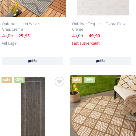
Outdoor Läufer Waves –
Outdoor-Teppich – Elvora Flow
Grau/Creme
Creme
70,00
25,95
70,00
49,90
Auf Lager
Fast ausverkauft
größe
größe
sale
-33%
sale
-39%