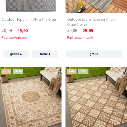
Outdoor Teppich – Alvra Tile Grau
Outdoor Läufer Streifen Vinca –
Grau/Creme
70,00
49,90
70,00
25,95
Fast ausverkauft
Fast ausverkauft
▴
▴
größe
farbe
größe
sale
-37%
sale
-37%