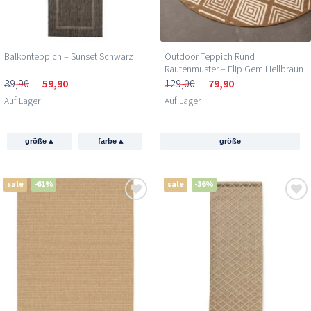
Balkonteppich – Sunset Schwarz
Outdoor Teppich Rund
Rautenmuster – Flip Gem Hellbraun
89,90
59,90
129,00
79,90
Auf Lager
Auf Lager
▴
▴
größe
farbe
größe
sale
-61%
sale
-36%