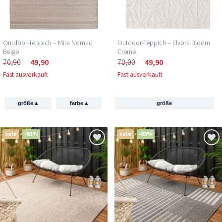
Outdoor-Teppich – Mira Nomad
Outdoor-Teppich – Elvora Bloom
Beige
Creme
70,90
49,90
70,00
49,90
Fast ausverkauft
Fast ausverkauft
▴
▴
größe
farbe
größe
sale
-63%
sale
-63%