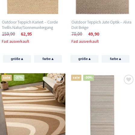
Outdoor Teppich Kariert – Corde
Outdoor Teppich Jute Optik – Alvra
Trellis Natur/Sonnenuntergang
Dot Beige
159,90
62,95
70,00
49,90
Fast ausverkauft
Fast ausverkauft
▴
▴
▴
▴
größe
farbe
größe
farbe
sale
-37%
sale
-30%