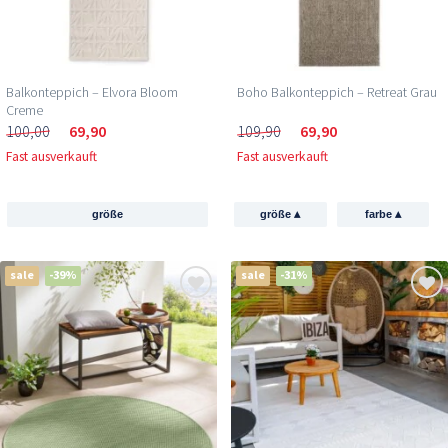
Balkonteppich – Elvora Bloom
Boho Balkonteppich – Retreat Grau
Creme
100,00
69,90
109,90
69,90
Fast ausverkauft
Fast ausverkauft
▴
▴
größe
größe
farbe
sale
-39%
sale
-31%