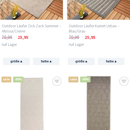
Outdoor Läufer Zick Zack Summer –
Outdoor Läufer Kariert Urban –
Altrosa/Creme
Blau/Grau
70,00
25,95
70,00
25,95
Auf Lager
Auf Lager
▴
▴
▴
▴
größe
farbe
größe
farbe
sale
-30%
sale
-36%