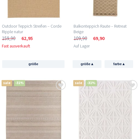
Outdoor Teppich Streifen – Corde
Balkonteppich Raute – Retreat
Ripple natur
Beige
159,90
62,95
109,90
69,90
Fast ausverkauft
Auf Lager
▴
▴
größe
größe
farbe
sale
-31%
sale
-31%