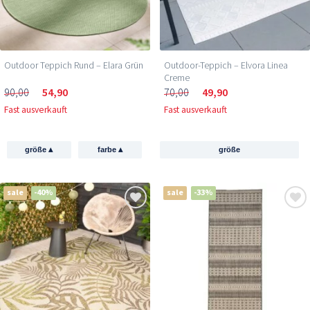
Outdoor Teppich Rund – Elara Grün
Outdoor-Teppich – Elvora Linea
Creme
90,00
54,90
70,00
49,90
Fast ausverkauft
Fast ausverkauft
▴
▴
größe
farbe
größe
sale
-40%
sale
-33%