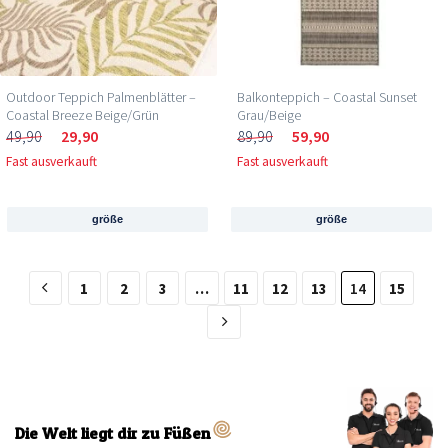
Outdoor Teppich Palmenblätter –
Balkonteppich – Coastal Sunset
Coastal Breeze Beige/Grün
Grau/Beige
49,90
29,90
89,90
59,90
Fast ausverkauft
Fast ausverkauft
größe
größe
1
2
3
…
11
12
13
14
15
Die Welt liegt dir zu Füßen