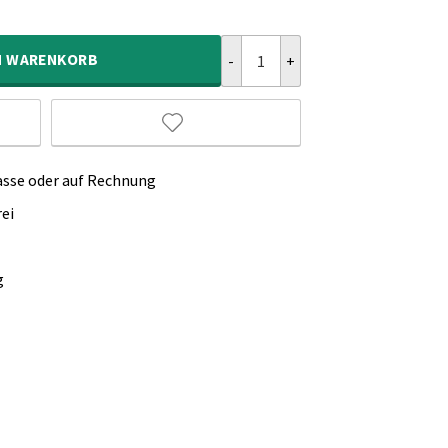
Outdoor Läufer Raute Kjeld - Bl
N
WARENKORB
asse oder auf Rechnung
ei
g