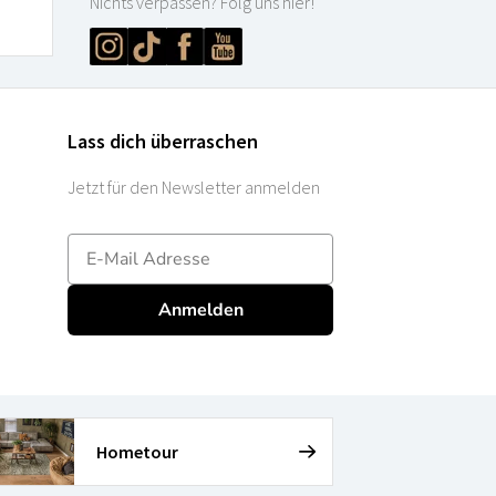
Nichts verpassen? Folg uns hier!
Lass dich überraschen
Jetzt für den Newsletter anmelden
E-mailadres
Anmelden
Hometour