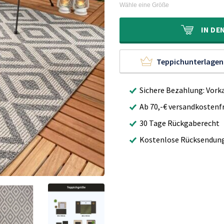
war:
ist:
Wähle eine Größe
70,00€
25,95€.
IN
DE
Teppichunterlagen
Sichere Bezahlung: Vork
Ab 70,-€ versandkostenfr
30 Tage Rückgaberecht
Kostenlose Rücksendun