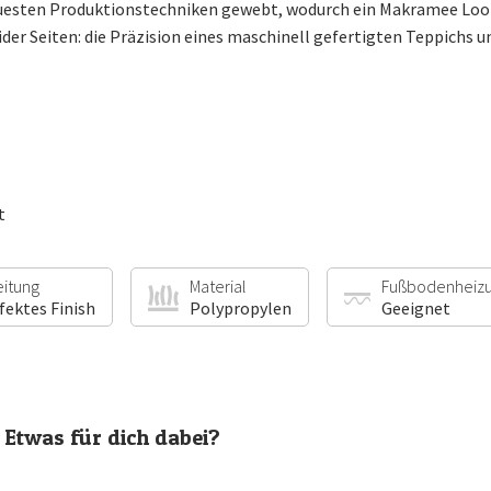
uesten Produktionstechniken gewebt, wodurch ein Makramee Look e
ider Seiten: die Präzision eines maschinell gefertigten Teppichs
t
eitung
Material
Fußbodenheiz
fektes Finish
Polypropylen
Geeignet
Etwas für dich dabei?