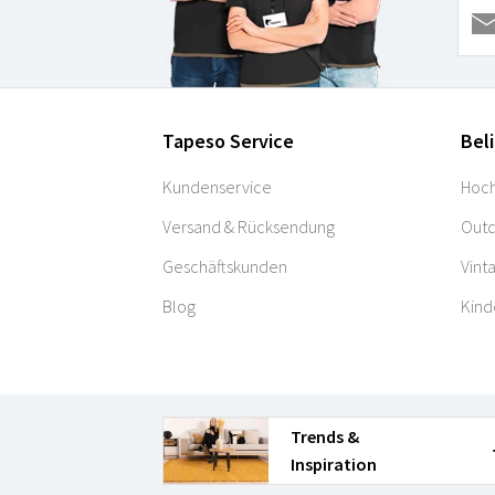
Tapeso Service
Bel
Kundenservice
Hoch
Versand & Rücksendung
Outd
Geschäftskunden
Vint
Blog
Kind
Trends &
Inspiration