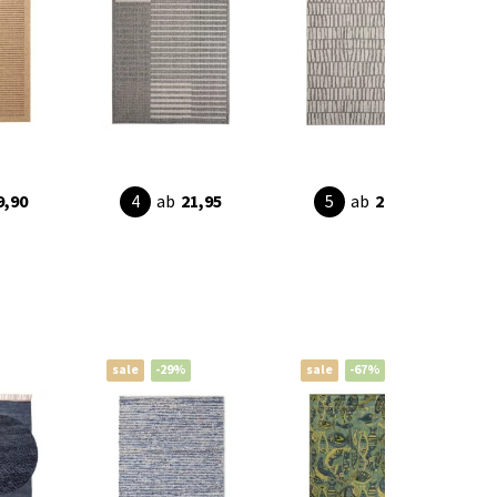
9,90
ab
21,95
ab
21,95
sale
-29%
sale
-67%