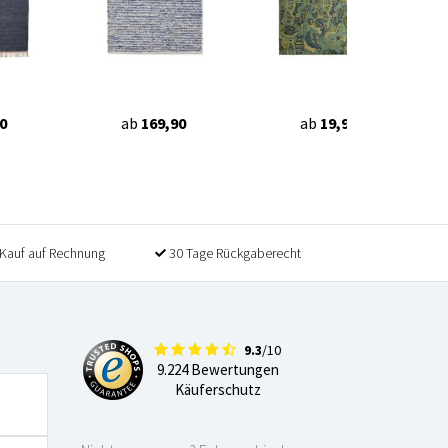
0
ab
169,90
ab
19,95
Kauf auf Rechnung
30 Tage Rückgaberecht
9.3
/10
9.224 Bewertungen
Käuferschutz