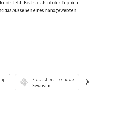
ntsteht. Fast so, als ob der Teppich
 und das Aussehen eines handgewebten
ung
Produktionsmethode
Florhöhe & Gewic
Gewoven
7 mm | 1500 g/m