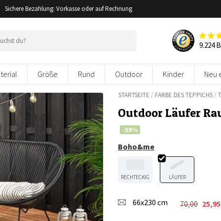
Sichere Bezahlung: Vorkasse oder auf Rechnung
9.224 
terial
Größe
Rund
Outdoor
Kinder
Neu 
/
/
STARTSEITE
FARBE DES TEPPICHS
Outdoor Läufer Ra
-59%
Boho&me
RECHTECKIG
LÄUFER
66x230 cm
70,00
25,95
Ursprüngl
Aktueller
Preis
Preis