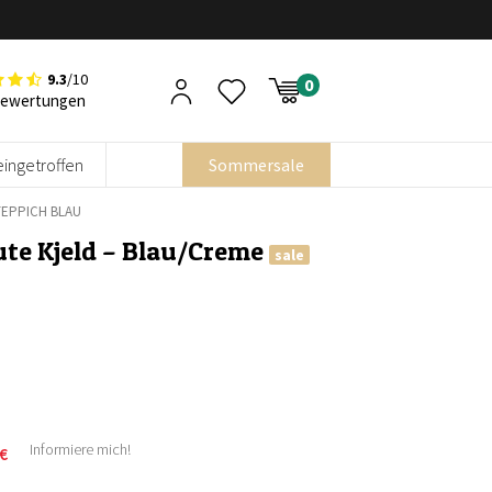
9.3
/10
Bewertungen
eingetroffen
Sommersale
TEPPICH BLAU
ute Kjeld – Blau/Creme
sale
Informiere mich!
€
icher