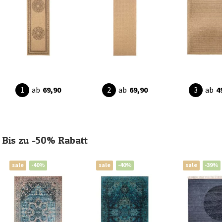
ab
69,90
ab
69,90
ab
4
Bis zu -50% Rabatt
sale
-40%
sale
-40%
sale
-39%