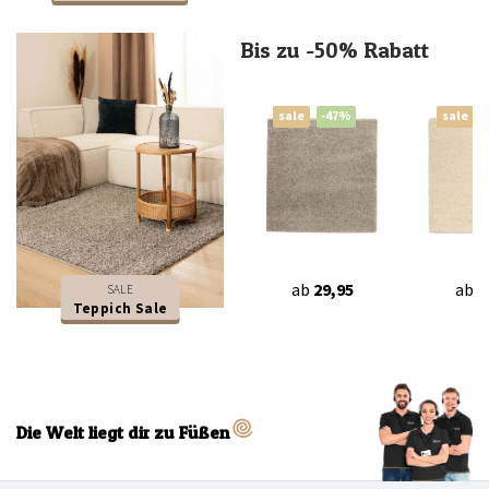
Bis zu -50% Rabatt
sale
-47%
sale
ab
29,95
ab
2
SALE
Teppich Sale
Die Welt liegt dir zu Füßen