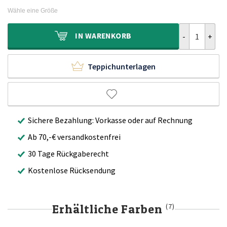
war:
ist:
Wähle eine Größe
299,90€
189,90€.
Teppich Quadr
IN
WARENKORB
Teppichunterlagen
Sichere Bezahlung: Vorkasse oder auf Rechnung
Ab 70,-€ versandkostenfrei
30 Tage Rückgaberecht
Kostenlose Rücksendung
Erhältliche Farben
(7)