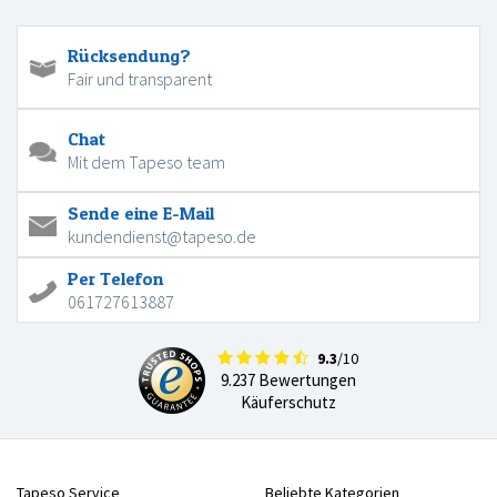
Rücksendung?
Fair und transparent
Chat
Mit dem Tapeso team
Sende eine E-Mail
kundendienst@tapeso.de
Per Telefon
061727613887
9.3
/10
9.237 Bewertungen
Käuferschutz
Tapeso Service
Beliebte Kategorien