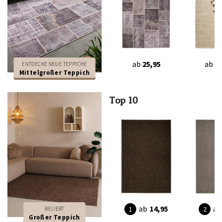
ab
25,95
ab
12
ENTDECKE NEUE TEPPICHE
Mittelgroßer Teppich
Top 10
ab
14,95
ab
BELIEBT
Großer Teppich