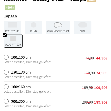
-40%
Tapeso
RECHTECKIG
RUND
ORGANISCHE FORM
OVAL
QUADRATISCH
100x100 cm
74,90
44,90
€
Ursprünglic
Aktueller
Jetzt bestellen, Dienstag geliefert
Preis
Preis
war:
ist:
130x130 cm
119,90
74,90
€
Ursprünglic
Aktueller
74,90€
44,90€.
Jetzt bestellen, Dienstag geliefert
Preis
Preis
war:
ist:
160x160 cm
169,90
109,90
€
Ursprünglich
Aktueller
119,90€
74,90€.
Jetzt bestellen, Dienstag geliefert
Preis
Preis
war:
ist:
200x200 cm
299,90
189,90
€
Ursprünglich
Aktueller
169,90€
109,90€.
Jetzt bestellen, Dienstag geliefert
Preis
Preis