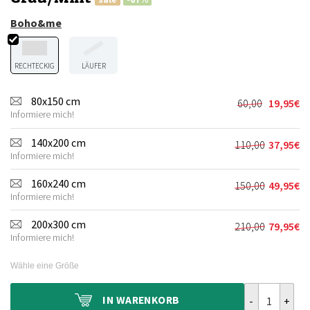
Boho&me
RECHTECKIG
LÄUFER
80x150 cm
60,00
19,95
€
Ursprünglic
Aktueller
Informiere mich!
Preis
Preis
war:
ist:
140x200 cm
110,00
37,95
€
Ursprünglic
Aktueller
60,00€
19,95€.
Informiere mich!
Preis
Preis
war:
ist:
160x240 cm
150,00
49,95
€
Ursprünglic
Aktueller
110,00€
37,95€.
Informiere mich!
Preis
Preis
war:
ist:
200x300 cm
210,00
79,95
€
Ursprünglic
Aktueller
150,00€
49,95€.
Informiere mich!
Preis
Preis
war:
ist:
Wähle eine Größe
210,00€
79,95€.
Outdoor Teppi
IN
WARENKORB