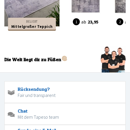
ab
23,95
ab
BELIEBT
Mittelgroßer Teppich
Die Welt liegt dir zu Füßen
Rücksendung?
Fair und transparent
Chat
Mit dem Tapeso team