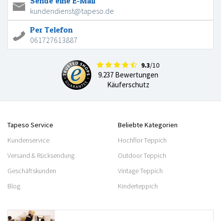
Sende eine E-Mail
kundendienst@tapeso.de
Per Telefon
061727613887
9.3
/10
9.237 Bewertungen
Käuferschutz
Tapeso Service
Beliebte Kategorien
Kundenservice
Hochflor Teppich
Versand & Rücksendung
Outdoor Teppich
Geschäftskunden
Vintage Teppich
Blog
Kinderteppich