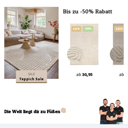
Bis zu -50% Rabatt
sale
-56%
sale
ab
30,95
ab
3
SALE
Teppich Sale
Die Welt liegt dir zu Füßen