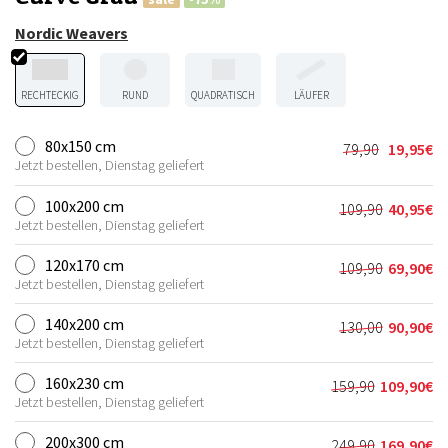
Nordic Weavers
RECHTECKIG
RUND
QUADRATISCH
LÄUFER
80x150 cm
79,90
19,95
€
Ursprünglic
Aktueller
Jetzt bestellen, Dienstag geliefert
Preis
Preis
war:
ist:
100x200 cm
109,90
40,95
€
Ursprünglic
Aktueller
79,90€
19,95€.
Jetzt bestellen, Dienstag geliefert
Preis
Preis
war:
ist:
120x170 cm
109,90
69,90
€
Ursprünglic
Aktueller
109,90€
40,95€.
Jetzt bestellen, Dienstag geliefert
Preis
Preis
war:
ist:
140x200 cm
130,00
90,90
€
Ursprünglic
Aktueller
109,90€
69,90€.
Jetzt bestellen, Dienstag geliefert
Preis
Preis
war:
ist:
160x230 cm
159,90
109,90
€
Ursprünglich
Aktueller
130,00€
90,90€.
Jetzt bestellen, Dienstag geliefert
Preis
Preis
war:
ist:
200x300 cm
249,90
169,90
€