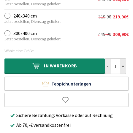
Ursprünglich
Aktueller
159,90€
109,90€.
Jetzt bestellen, Dienstag geliefert
Preis
Preis
war:
ist:
240x340 cm
319,90
219,90
€
Ursprünglich
Aktueller
249,90€
169,90€.
Jetzt bestellen, Dienstag geliefert
Preis
Preis
war:
ist:
300x400 cm
449,90
309,90
€
Ursprünglich
Aktueller
319,90€
219,90€.
Jetzt bestellen, Dienstag geliefert
Preis
Preis
war:
ist:
Wähle eine Größe
449,90€
309,90€.
Teppich Skand
IN
WARENKORB
Teppichunterlagen
Sichere Bezahlung: Vorkasse oder auf Rechnung
Ab 70,-€ versandkostenfrei