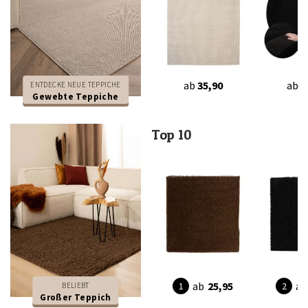
ab
35,90
ab
3
ENTDECKE NEUE TEPPICHE
Gewebte Teppiche
Top 10
ab
25,95
ab
BELIEBT
Großer Teppich