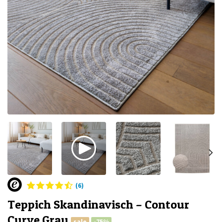
(6)
Teppich Skandinavisch – Contour
Curve Grau
sale
-75%