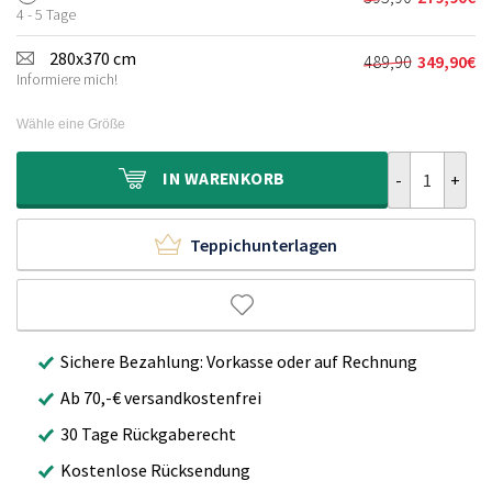
Ursprünglich
Aktueller
295,90€
209,90€.
4 - 5 Tage
Preis
Preis
war:
ist:
280x370 cm
489,90
349,90
€
Ursprünglich
Aktueller
395,90€
279,90€.
Informiere mich!
Preis
Preis
war:
ist:
Wähle eine Größe
489,90€
349,90€.
Teppich Skand
IN
WARENKORB
Teppichunterlagen
Sichere Bezahlung: Vorkasse oder auf Rechnung
Ab 70,-€ versandkostenfrei
30 Tage Rückgaberecht
Kostenlose Rücksendung