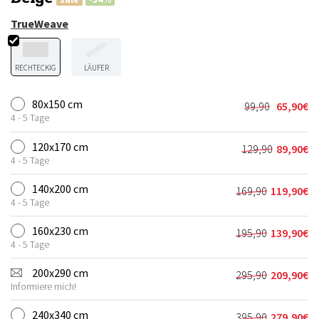
TrueWeave
RECHTECKIG
LÄUFER
80x150 cm
99,90
65,90
€
Ursprünglic
Aktueller
4 - 5 Tage
Preis
Preis
war:
ist:
120x170 cm
129,90
89,90
€
Ursprünglic
Aktueller
99,90€
65,90€.
4 - 5 Tage
Preis
Preis
war:
ist:
140x200 cm
169,90
119,90
€
Ursprünglich
Aktueller
129,90€
89,90€.
4 - 5 Tage
Preis
Preis
war:
ist:
160x230 cm
195,90
139,90
€
Ursprünglich
Aktueller
169,90€
119,90€.
4 - 5 Tage
Preis
Preis
war:
ist:
200x290 cm
295,90
209,90
€
Ursprünglich
Aktueller
195,90€
139,90€.
Informiere mich!
Preis
Preis
war:
ist:
240x340 cm
395,90
279,90
€