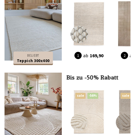
ab
169,90
ab
BELIEBT
Teppich 300x400
Bis zu -50% Rabatt
sale
-56%
sale