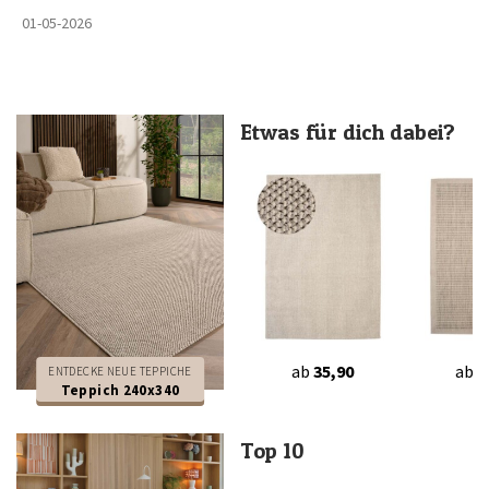
01-05-2026
Etwas für dich dabei?
ab
35,90
ab
2
ENTDECKE NEUE TEPPICHE
Teppich 240x340
Top 10