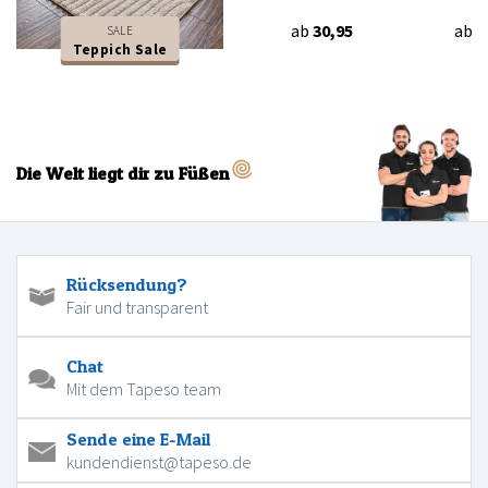
ab
30,95
ab
3
SALE
Teppich Sale
Die Welt liegt dir zu Füßen
Rücksendung?
Fair und transparent
Chat
Mit dem Tapeso team
Sende eine E-Mail
kundendienst@tapeso.de