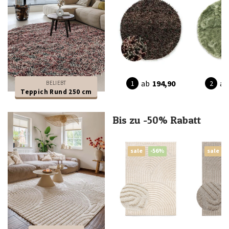
ab
194,90
ab
BELIEBT
Teppich Rund 250 cm
Bis zu -50% Rabatt
sale
-56%
sale