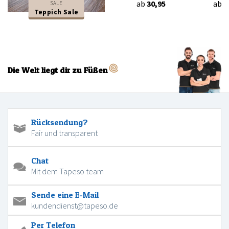
ab
30,95
ab
3
SALE
Teppich Sale
Die Welt liegt dir zu Füßen
Rücksendung?
Fair und transparent
Chat
Mit dem Tapeso team
Sende eine E-Mail
kundendienst@tapeso.de
Per Telefon