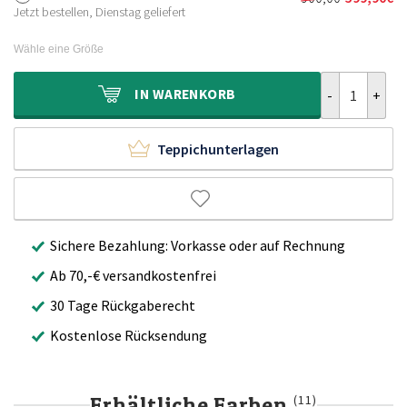
Ursprünglich
Aktueller
600,00€
399,90€.
Jetzt bestellen, Dienstag geliefert
Preis
Preis
war:
ist:
Wähle eine Größe
900,00€
599,90€.
Viskose Teppi
IN
WARENKORB
Teppichunterlagen
Sichere Bezahlung: Vorkasse oder auf Rechnung
Ab 70,-€ versandkostenfrei
30 Tage Rückgaberecht
Kostenlose Rücksendung
Erhältliche Farben
(11)