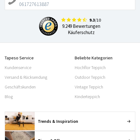
061727613887
9.3
/10
9.249 Bewertungen
Käuferschutz
Tapeso Service
Beliebte Kategorien
Kundenservice
Hochflor Teppich
Versand & Rücksendung
Outdoor Teppich
Geschäftskunden
Vintage Teppich
Blog
Kinderteppich
Trends & Inspiration