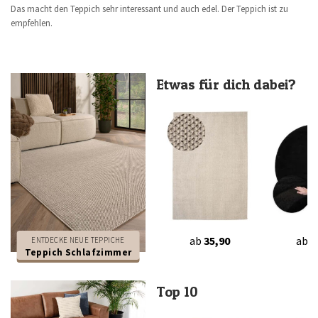
Das macht den Teppich sehr interessant und auch edel. Der Teppich ist zu
empfehlen.
Etwas für dich dabei?
ab
35,90
ab
3
ENTDECKE NEUE TEPPICHE
Teppich Schlafzimmer
Top 10