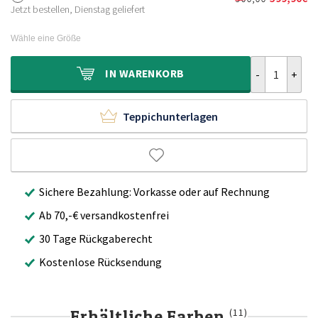
Ursprünglich
Aktueller
600,00€
399,90€.
Jetzt bestellen, Dienstag geliefert
Preis
Preis
war:
ist:
Wähle eine Größe
900,00€
599,90€.
Viskose Teppi
IN
WARENKORB
Teppichunterlagen
Sichere Bezahlung: Vorkasse oder auf Rechnung
Ab 70,-€ versandkostenfrei
30 Tage Rückgaberecht
Kostenlose Rücksendung
Erhältliche Farben
(11)