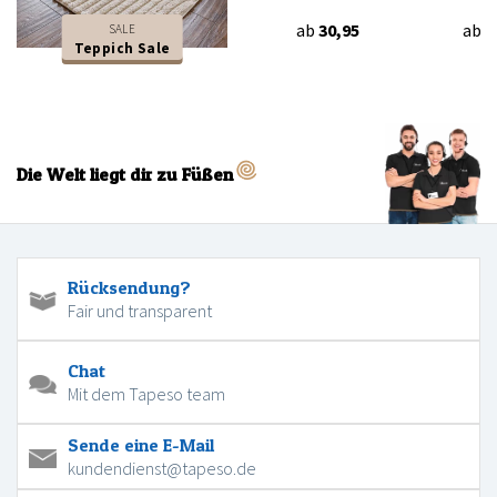
ab
30,95
ab
3
SALE
Teppich Sale
Die Welt liegt dir zu Füßen
Rücksendung?
Fair und transparent
Chat
Mit dem Tapeso team
Sende eine E-Mail
kundendienst@tapeso.de