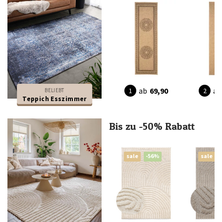
ab
69,90
ab
BELIEBT
Teppich Esszimmer
Bis zu -50% Rabatt
sale
-56%
sale