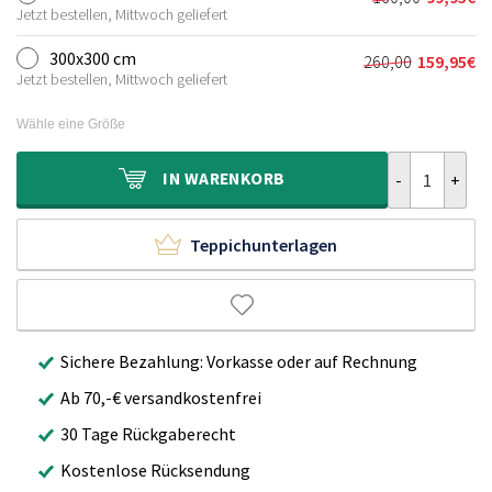
Ursprünglic
Aktueller
120,00€
69,95€.
Jetzt bestellen, Mittwoch geliefert
Preis
Preis
war:
ist:
300x300 cm
260,00
159,95
€
Ursprünglich
Aktueller
160,00€
99,95€.
Jetzt bestellen, Mittwoch geliefert
Preis
Preis
war:
ist:
Wähle eine Größe
260,00€
159,95€.
Hochflor Tepp
IN
WARENKORB
Teppichunterlagen
Sichere Bezahlung: Vorkasse oder auf Rechnung
Ab 70,-€ versandkostenfrei
30 Tage Rückgaberecht
Kostenlose Rücksendung