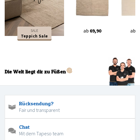
ab
69,90
ab
6
SALE
Teppich Sale
Die Welt liegt dir zu Füßen
Rücksendung?
Fair und transparent
Chat
Mit dem Tapeso team