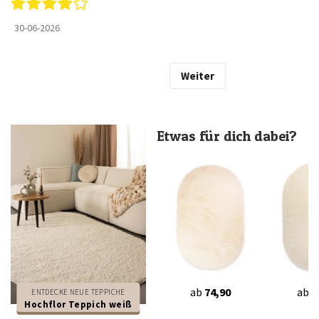
30-06-2026
Weiter
Etwas für dich dabei?
ab
74,90
ab
3
ENTDECKE NEUE TEPPICHE
Hochflor Teppich weiß