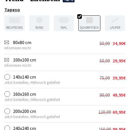
Tapeso
RECHTECKIG
RUND
OVAL
QUADRATISCH
LÄUFER
80x80 cm
50,00
34,90
€
Ursprünglic
Aktueller
Informiere mich!
Preis
Preis
war:
ist:
100x100 cm
50,00
29,95
€
Ursprünglic
Aktueller
50,00€
34,90€.
Informiere mich!
Preis
Preis
war:
ist:
140x140 cm
75,00
39,95
€
Ursprünglic
Aktueller
50,00€
29,95€.
Jetzt bestellen, Mittwoch geliefert
Preis
Preis
war:
ist:
160x160 cm
90,00
49,95
€
Ursprünglic
Aktueller
75,00€
39,95€.
Jetzt bestellen, Mittwoch geliefert
Preis
Preis
war:
ist:
200x200 cm
120,00
69,95
€
Ursprünglic
Aktueller
90,00€
49,95€.
Jetzt bestellen, Mittwoch geliefert
Preis
Preis
war:
ist:
240x240 cm
160,00
99,95
€