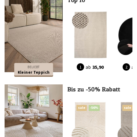
ab
35,90
ab
BELIEBT
Kleiner Teppich
Bis zu -50% Rabatt
sale
-56%
sale