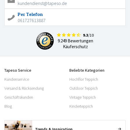
kundendienst@tapeso.de
Per Telefon
061727613887
9.3
/10
9.249 Bewertungen
Käuferschutz
Tapeso Service
Beliebte Kategorien
Kundenservice
Hochflor Teppich
Versand & Rücksendung
Outdoor Teppich
Geschäftskunden
Vintage Teppich
Blog
Kinderteppich
Trends & Inspiration