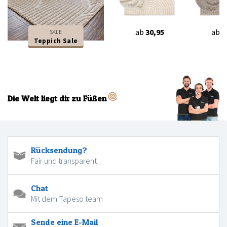
ab
30,95
ab
3
SALE
Teppich Sale
Die Welt liegt dir zu Füßen
Rücksendung?
Fair und transparent
Chat
Mit dem Tapeso team
Sende eine E-Mail