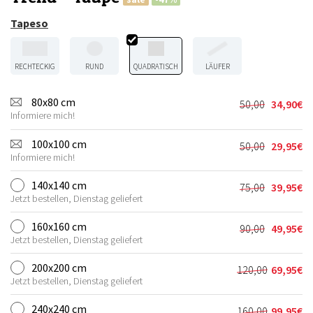
Tapeso
RECHTECKIG
RUND
QUADRATISCH
LÄUFER
80x80 cm
50,00
34,90
€
Ursprünglic
Aktueller
Informiere mich!
Preis
Preis
war:
ist:
100x100 cm
50,00
29,95
€
Ursprünglic
Aktueller
50,00€
34,90€.
Informiere mich!
Preis
Preis
war:
ist:
140x140 cm
75,00
39,95
€
Ursprünglic
Aktueller
50,00€
29,95€.
Jetzt bestellen, Dienstag geliefert
Preis
Preis
war:
ist:
160x160 cm
90,00
49,95
€
Ursprünglic
Aktueller
75,00€
39,95€.
Jetzt bestellen, Dienstag geliefert
Preis
Preis
war:
ist:
200x200 cm
120,00
69,95
€
Ursprünglic
Aktueller
90,00€
49,95€.
Jetzt bestellen, Dienstag geliefert
Preis
Preis
war:
ist:
240x240 cm
160,00
99,95
€