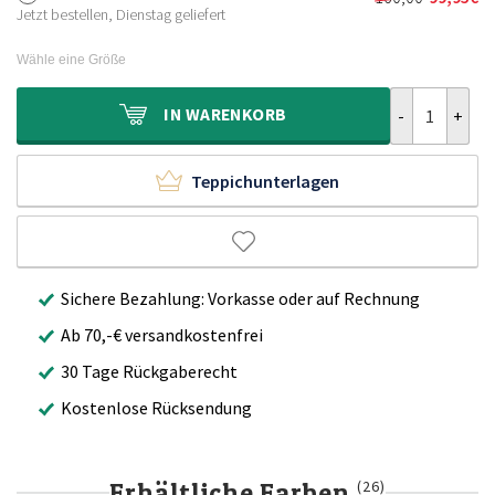
Ursprünglic
Aktueller
120,00€
69,95€.
Jetzt bestellen, Dienstag geliefert
Preis
Preis
war:
ist:
Wähle eine Größe
160,00€
99,95€.
Hochflor Tepp
IN
WARENKORB
Teppichunterlagen
Sichere Bezahlung: Vorkasse oder auf Rechnung
Ab 70,-€ versandkostenfrei
30 Tage Rückgaberecht
Kostenlose Rücksendung
Erhältliche Farben
(26)