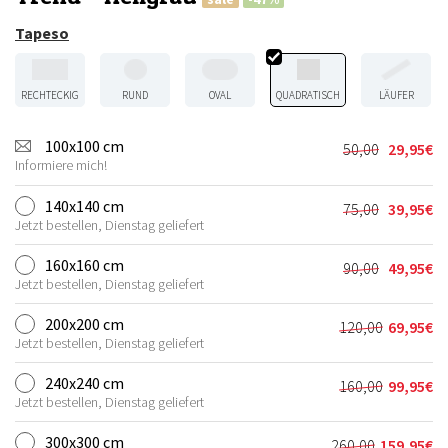
Tapeso
RECHTECKIG
RUND
OVAL
QUADRATISCH
LÄUFER
100x100 cm
50,00
29,95
€
Ursprünglic
Aktueller
Informiere mich!
Preis
Preis
war:
ist:
140x140 cm
75,00
39,95
€
Ursprünglic
Aktueller
50,00€
29,95€.
Jetzt bestellen, Dienstag geliefert
Preis
Preis
war:
ist:
160x160 cm
90,00
49,95
€
Ursprünglic
Aktueller
75,00€
39,95€.
Jetzt bestellen, Dienstag geliefert
Preis
Preis
war:
ist:
200x200 cm
120,00
69,95
€
Ursprünglic
Aktueller
90,00€
49,95€.
Jetzt bestellen, Dienstag geliefert
Preis
Preis
war:
ist:
240x240 cm
160,00
99,95
€
Ursprünglic
Aktueller
120,00€
69,95€.
Jetzt bestellen, Dienstag geliefert
Preis
Preis
war:
ist:
300x300 cm
260,00
159,95
€