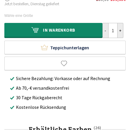
Ursprünglich
Aktueller
160,00€
99,95€.
Jetzt bestellen, Dienstag geliefert
Preis
Preis
war:
ist:
Wähle eine Größe
260,00€
159,95€.
Hochflor Tepp
IN
WARENKORB
Teppichunterlagen
Sichere Bezahlung: Vorkasse oder auf Rechnung
Ab 70,-€ versandkostenfrei
30 Tage Rückgaberecht
Kostenlose Rücksendung
Erhältliche Farben
(26)