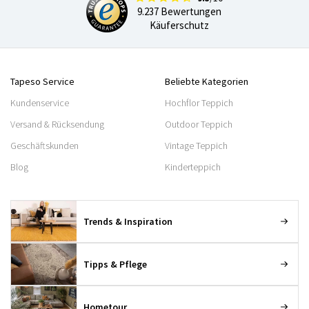
9.237 Bewertungen
Käuferschutz
Tapeso Service
Beliebte Kategorien
Kundenservice
Hochflor Teppich
Versand & Rücksendung
Outdoor Teppich
Geschäftskunden
Vintage Teppich
Blog
Kinderteppich
Trends & Inspiration
Tipps & Pflege
Hometour