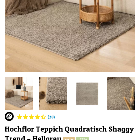
(28)
Hochflor Teppich Quadratisch Shaggy
Trend – Hellgrau
sale
-47%