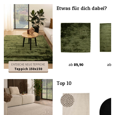
Etwas für dich dabei?
ab
89,90
ab
7
ENTDECKE NEUE TEPPICHE
Teppich 150x150
Top 10