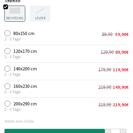
RECHTECKIG
LÄUFER
80x150 cm
89,90
59,90
€
Ursprünglic
Aktueller
2 - 3 Tage
Preis
Preis
war:
ist:
120x170 cm
129,90
89,90
€
Ursprünglic
Aktueller
89,90€
59,90€.
2 - 3 Tage
Preis
Preis
war:
ist:
140x200 cm
179,90
119,90
€
Ursprünglich
Aktueller
129,90€
89,90€.
2 - 3 Tage
Preis
Preis
war:
ist:
160x230 cm
219,90
149,90
€
Ursprünglich
Aktueller
179,90€
119,90€.
2 - 3 Tage
Preis
Preis
war:
ist:
200x290 cm
319,90
219,90
€
Ursprünglich
Aktueller
219,90€
149,90€.
2 - 3 Tage
Preis
Preis
war:
ist:
Wähle eine Größe
319,90€
219,90€.
Flauschiger T