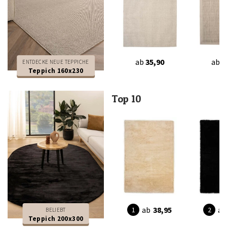
ab
35,90
ab
2
ENTDECKE NEUE TEPPICHE
Teppich 160x230
Top 10
ab
38,95
ab
BELIEBT
Teppich 200x300