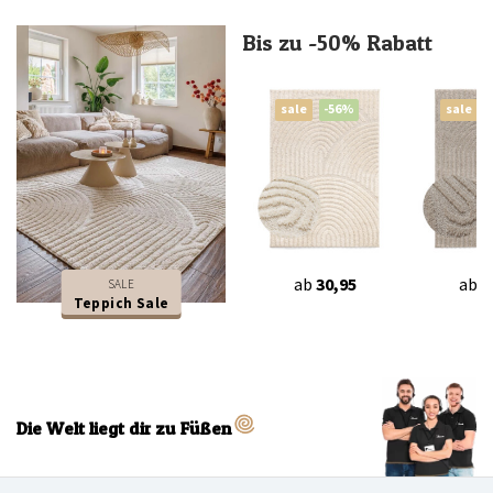
Bis zu -50% Rabatt
sale
-56%
sale
ab
30,95
ab
3
SALE
Teppich Sale
Die Welt liegt dir zu Füßen