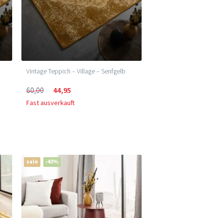
Vintage Teppich – Village – Senfgelb
60,00
44,95
Fast ausverkauft
sale
-43%