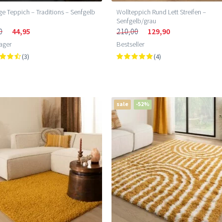
ge Teppich – Traditions – Senfgelb
Wollteppich Rund Lett Streifen –
Senfgelb/grau
0
44,95
210,00
129,90
ager
Bestseller
(3)
(4)
sale
-52%