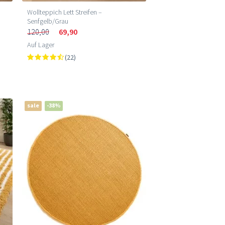
Wollteppich Lett Streifen –
Senfgelb/Grau
120,00
69,90
Auf Lager
(22)
sale
-38%