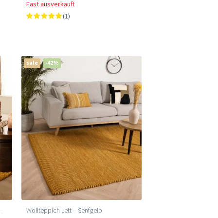
Fast ausverkauft
(1)
sale
-42%
 –
Wollteppich Lett – Senfgelb