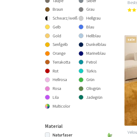
Taupe
Silber
Bests
300 cm rund
300x300 cm
160x230 cm
Braun
Grau
200x290 cm
Schwarz/weiß
Hellgrau
240x340 cm
Gelb
Blau
300x400 cm
Gold
Hellblau
sale
Senfgelb
Dunkelblau
Orange
Marineblau
Terrakotta
Petrol
Rot
Türkis
Hellrosa
Grün
Rosa
Olivgrün
Lila
Jadegrün
Multicolor
Material
Velou
Naturfaser