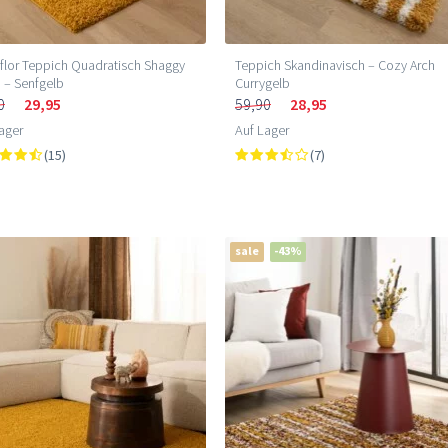
lor Teppich Quadratisch Shaggy
Teppich Skandinavisch – Cozy Arch
 – Senfgelb
Currygelb
0
29,95
59,90
28,95
ager
Auf Lager
(15)
(7)
sale
-43%