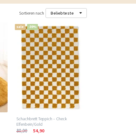
Sortieren nach
Beliebteste
sale
-39%
Beliebteste
Neueste
Niedrigster Preis (m²)
Höchster Preis (m²)
Schachbrett Teppich – Check
Elfenbein/Gold
80,00
54,90