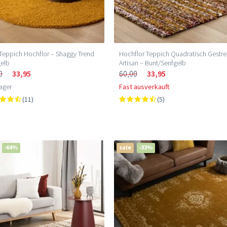
Teppich Hochflor – Shaggy Trend
Hochflor Teppich Quadratisch Gestrei
gelb
Artisan – Bunt/Senfgelb
0
33,95
60,00
33,95
ager
Fast ausverkauft
(11)
(5)
-64%
sale
-33%