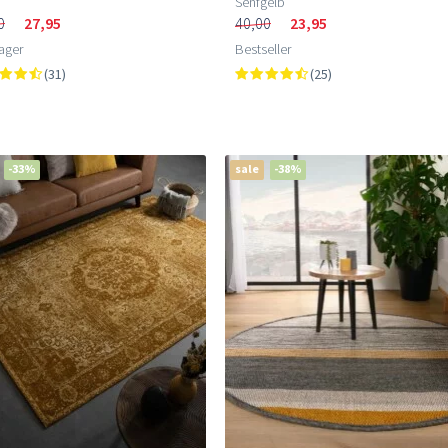
Senfgelb
0
27,95
40,00
23,95
ager
Bestseller
(31)
(25)
-33%
sale
-38%