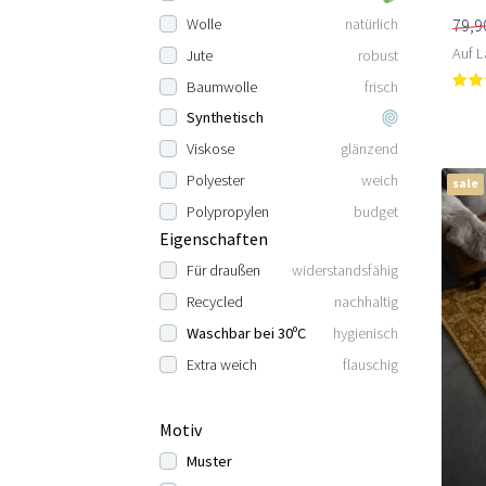
79,9
Wolle
natürlich
Auf L
Jute
robust
Baumwolle
frisch
Synthetisch
Viskose
glänzend
Polyester
weich
sale
Polypropylen
budget
Eigenschaften
Für draußen
widerstandsfähig
Recycled
nachhaltig
Waschbar bei 30ºC
hygienisch
Extra weich
flauschig
Motiv
Muster