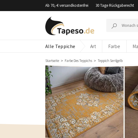
Zusammenbruch
Ab 70,-€ versandkostenfrei
30 Tage Rückgaberecht
Suche
nach:
Alle Teppiche
Art
Farbe
Ma
Startseite
Farbe Des Teppichs
Teppich Senfgelb