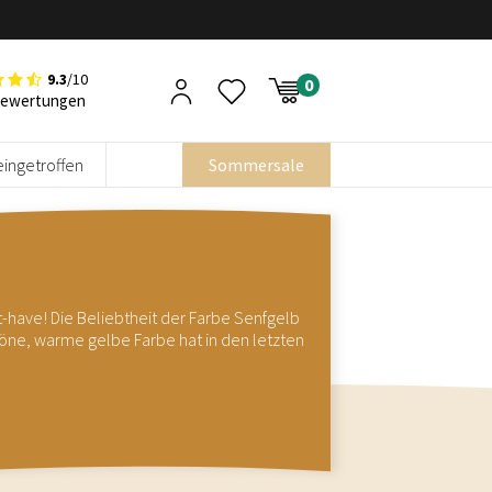
9.3
/10
Bewertungen
eingetroffen
Sommersale
t-have! Die Beliebtheit der Farbe Senfgelb
öne, warme gelbe Farbe hat in den letzten