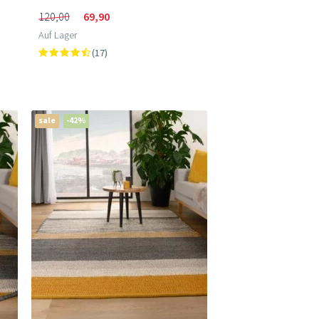
120,00
69,90
Auf Lager
(17)
sale
-42%