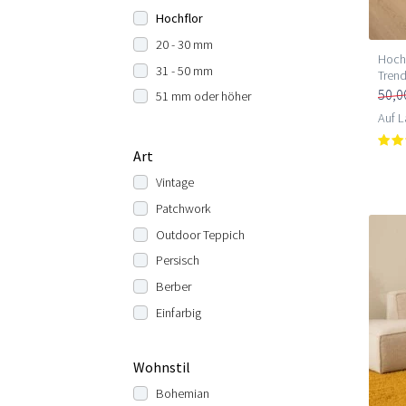
Hochflor
20 - 30 mm
Hochf
31 - 50 mm
Trend
50,0
51 mm oder höher
Auf L
Art
Vintage
Patchwork
Outdoor Teppich
Persisch
Berber
Einfarbig
Wohnstil
Bohemian