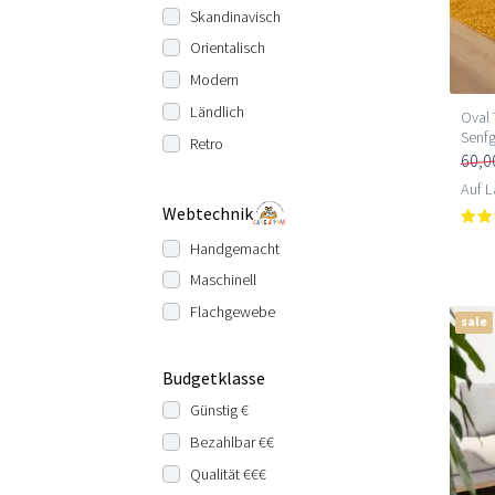
Skandinavisch
Orientalisch
Modern
Ländlich
Oval 
Senf
Retro
60,0
Auf L
Webtechnik
Handgemacht
Maschinell
Flachgewebe
sale
Budgetklasse
Günstig €
Bezahlbar €€
Qualität €€€