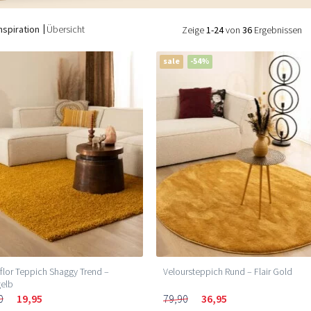
nspiration
Übersicht
Zeige
1-24
von
36
Ergebnissen
sale
-54%
lor Teppich Shaggy Trend –
Veloursteppich Rund – Flair Gold
gelb
0
19,95
79,90
36,95