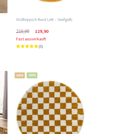
Wollteppich Rund Lett – Senfgelb
210,00
129,90
Fast ausverkauft
(5)
sale
-31%