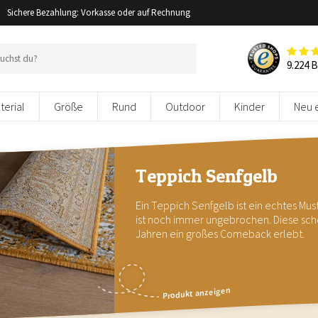
Sichere Bezahlung: Vorkasse oder auf Rechnung
9.224 
terial
Größe
Rund
Outdoor
Kinder
Neu 
Teppich Senfgelb
Ein Teppich Senfgelb ist ein echtes Mus
ist noch immer ungebrochen. Diese sch
Jahren ein großes Comeback erlebt.
Produkt anzeigen