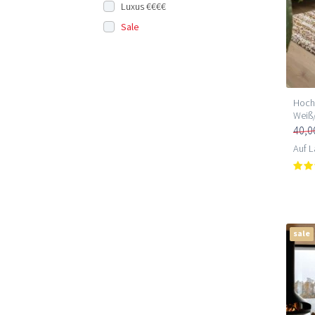
Luxus €€€€
Sale
Hochf
Weiß
40,0
Auf L
sale