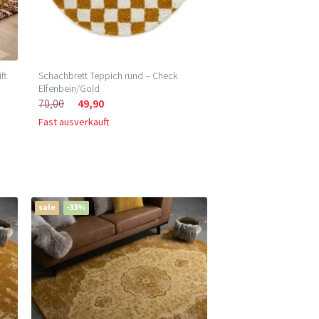
ft
Schachbrett Teppich rund – Check
Elfenbein/Gold
70,00
49,90
Fast ausverkauft
sale
-33%