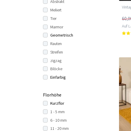
Abstrakt
Vinta
Meliert
60,0
Tier
Auf L
Marmor
Geometrisch
Rauten
Streifen
zigzag
Blöcke
Einfarbig
Florhöhe
Kurzflor
1 - 5 mm
6 - 10 mm
11 - 20 mm