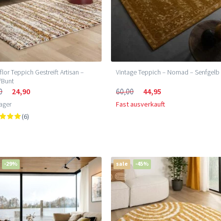
lor Teppich Gestreift Artisan –
Vintage Teppich – Nomad – Senfgelb
/Bunt
0
24,90
60,00
44,95
ager
Fast ausverkauft
(6)
-29%
sale
-45%