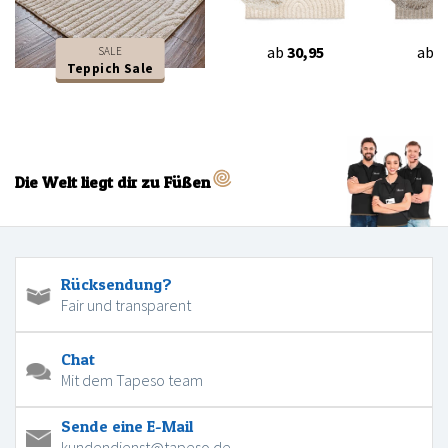
ab
30,95
ab
3
SALE
Teppich Sale
Die Welt liegt dir zu Füßen
Rücksendung?
Fair und transparent
Chat
Mit dem Tapeso team
Sende eine E-Mail
kundendienst@tapeso.de