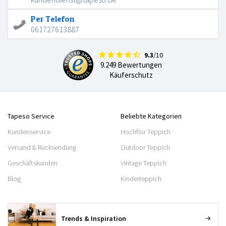
Per Telefon
061727613887
9.3
/10
9.249 Bewertungen
Käuferschutz
Tapeso Service
Beliebte Kategorien
Kundenservice
Hochflor Teppich
Versand & Rücksendung
Outdoor Teppich
Geschäftskunden
Vintage Teppich
Blog
Kinderteppich
Trends & Inspiration