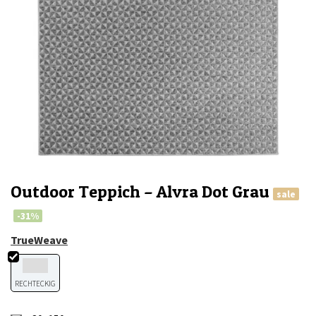
Outdoor Teppich – Alvra Dot Grau
sale
-31%
TrueWeave
RECHTECKIG