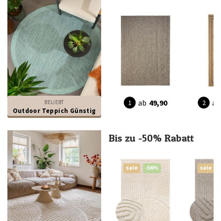
ab
49,90
ab
BELIEBT
Outdoor Teppich Günstig
Bis zu -50% Rabatt
sale
-56%
sale