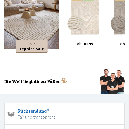
ab
30,95
ab
3
SALE
Teppich Sale
Die Welt liegt dir zu Füßen
Rücksendung?
Fair und transparent