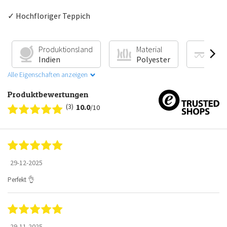
✓ Hochfloriger Teppich
Produktionsland
Material
Fuß
Indien
Polyester
Gee
Alle Eigenschaften anzeigen
Produktbewertungen
(3)
10.0
/10
29-12-2025
Perfekt 👌
29-11-2025