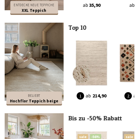
ab
35,90
ab
3
ENTDECKE NEUE TEPPICHE
XXL Teppich
Top 10
ab
214,90
ab
BELIEBT
Hochflor Teppich beige
Bis zu -50% Rabatt
sale
-56%
sale