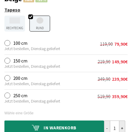
Tapeso
RECHTECKIG
RUND
100 cm
119,90
79,90
€
Ursprünglic
Aktueller
Jetzt bestellen, Dienstag geliefert
Preis
Preis
war:
ist:
150 cm
219,90
149,90
€
Ursprünglich
Aktueller
119,90€
79,90€.
Jetzt bestellen, Dienstag geliefert
Preis
Preis
war:
ist:
200 cm
349,90
239,90
€
Ursprünglich
Aktueller
219,90€
149,90€.
Jetzt bestellen, Dienstag geliefert
Preis
Preis
war:
ist:
250 cm
519,90
359,90
€
Ursprünglich
Aktueller
349,90€
239,90€.
Jetzt bestellen, Dienstag geliefert
Preis
Preis
war:
ist:
Wähle eine Größe
519,90€
359,90€.
Shaggy Teppi
IN
WARENKORB