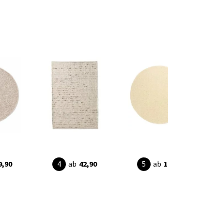
9,90
ab
42,90
ab
19,95