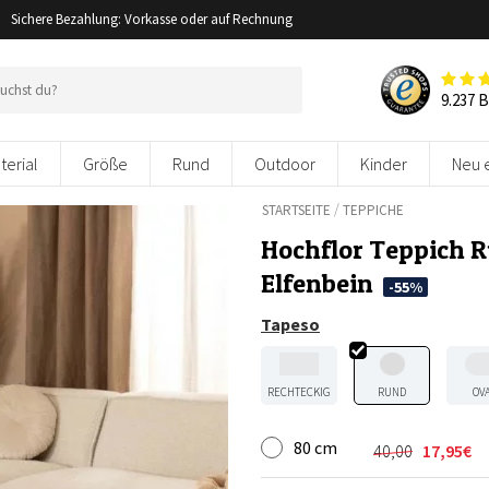
Sichere Bezahlung: Vorkasse oder auf Rechnung
9.237 
terial
Größe
Rund
Outdoor
Kinder
Neu 
/
STARTSEITE
TEPPICHE
Hochflor Teppich 
Elfenbein
-55%
Tapeso
RECHTECKIG
RUND
OV
80 cm
40,00
17,95
€
Ursprünglic
Aktueller
Preis
Preis