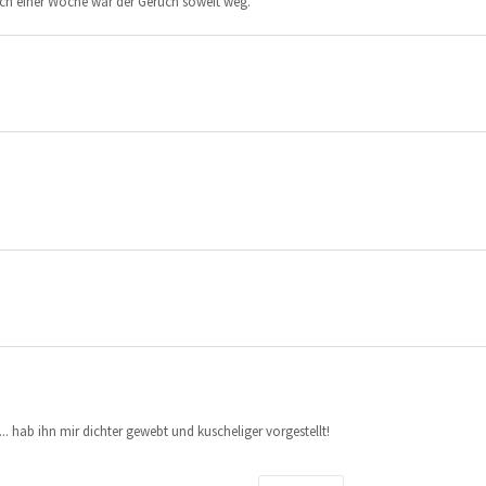
Nach einer Woche war der Geruch soweit weg.
.. hab ihn mir dichter gewebt und kuscheliger vorgestellt!