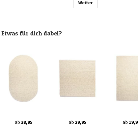
Weiter
Etwas für dich dabei?
ab
38,95
ab
29,95
ab
19,9