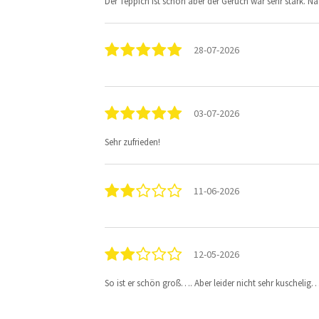
Der Teppich ist schön aber der Geruch war sehr stark. 
28-07-2026
03-07-2026
Sehr zufrieden!
11-06-2026
12-05-2026
So ist er schön groß…. Aber leider nicht sehr kuschelig…