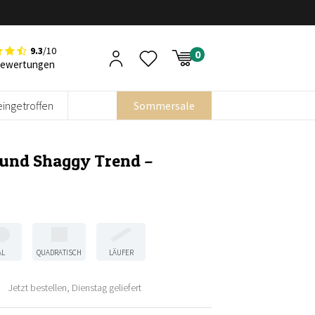
9.3
/10
Bewertungen
eingetroffen
Sommersale
Rund Shaggy Trend –
AL
QUADRATISCH
LÄUFER
Jetzt bestellen, Dienstag geliefert
her