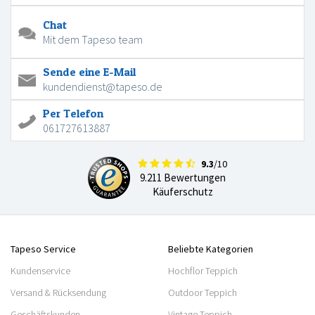
Chat
Mit dem Tapeso team
Sende eine E-Mail
kundendienst@tapeso.de
Per Telefon
061727613887
9.3
/10
9.211 Bewertungen
Käuferschutz
Tapeso Service
Beliebte Kategorien
Kundenservice
Hochflor Teppich
Versand & Rücksendung
Outdoor Teppich
Geschäftskunden
Vintage Teppich