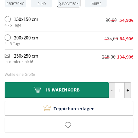
RECHTECKIG
RUND
QUADRATISCH
LÄUFER
150x150 cm
90,00
54,90
€
Ursprünglic
Aktueller
4 - 5 Tage
Preis
Preis
war:
ist:
200x200 cm
135,00
84,90
€
Ursprünglic
Aktueller
90,00€
54,90€.
4 - 5 Tage
Preis
Preis
war:
ist:
250x250 cm
215,00
134,90
€
Ursprünglich
Aktueller
135,00€
84,90€.
Informiere mich!
Preis
Preis
war:
ist:
Wähle eine Größe
215,00€
134,90€.
Teppich Quadr
IN
WARENKORB
Teppichunterlagen