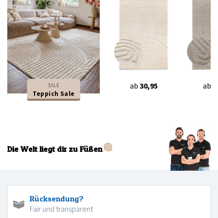
ab
30,95
ab
3
SALE
Teppich Sale
Die Welt liegt dir zu Füßen
Rücksendung?
Fair und transparent