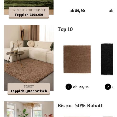
ab
89,90
ab
7
ENTDECKE NEUE TEPPICHE
Teppich 250x250
Top 10
ab
22,95
ab
BELIEBT
Teppich Quadratisch
Bis zu -50% Rabatt