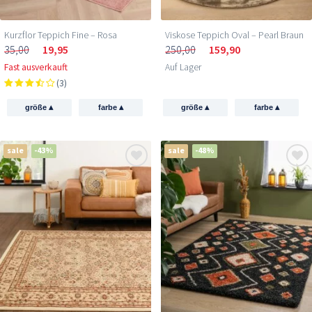
Kurzflor Teppich Fine – Rosa
Viskose Teppich Oval – Pearl Braun
35,00
19,95
250,00
159,90
Fast ausverkauft
Auf Lager
(3)
▴
▴
▴
▴
größe
farbe
größe
farbe
sale
-43%
sale
-48%