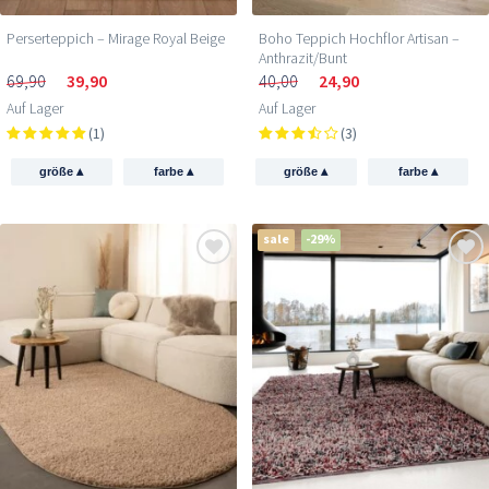
Perserteppich – Mirage Royal Beige
Boho Teppich Hochflor Artisan –
Anthrazit/Bunt
69,90
39,90
40,00
24,90
Auf Lager
Auf Lager
(1)
(3)
▴
▴
▴
▴
größe
farbe
größe
farbe
sale
-29%