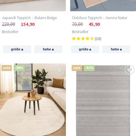
Japandi Teppich – Balans Beige
Outdoor Teppich – Aurora Natur
220,00
154,90
70,00
45,90
Bestseller
Bestseller
(10)
▴
▴
▴
▴
größe
farbe
größe
farbe
sale
-36%
sale
-31%