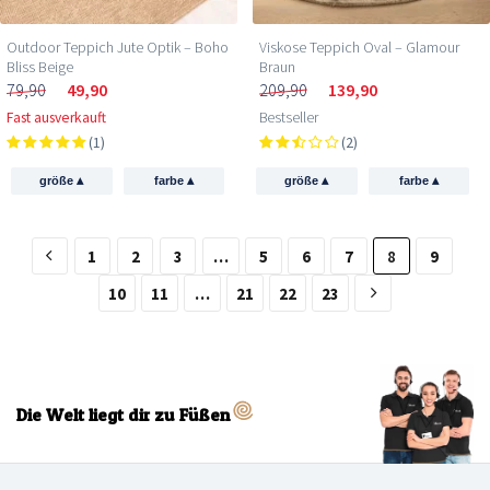
Outdoor Teppich Jute Optik – Boho
Viskose Teppich Oval – Glamour
Bliss Beige
Braun
79,90
49,90
209,90
139,90
Fast ausverkauft
Bestseller
(1)
(2)
▴
▴
▴
▴
größe
farbe
größe
farbe
1
2
3
…
5
6
7
8
9
10
11
…
21
22
23
Die Welt liegt dir zu Füßen