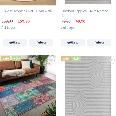
Viskose Teppich Oval – Pearl Weiß
Outdoor-Teppich – Mira Nomad
Grau
250,00
159,90
70,90
49,90
Auf Lager
Auf Lager
▴
▴
▴
▴
größe
farbe
größe
farbe
sale
-40%
sale
-31%