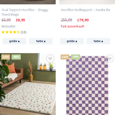
Oval Teppich Hochflor – Shaggy
Hochflor Wollteppich – Aurelia lila
Trend Beige
60,00
38,95
255,00
179,90
Bestseller
Fast ausverkauft
(10)
▴
▴
▴
▴
größe
farbe
größe
farbe
sale
-46%
sale
-39%