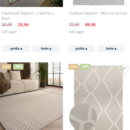
Patchwork Teppich – Fade No.1
Outdoor-Teppich – Mira Curve Grau
Bunt
50,00
29,90
70,90
49,90
Auf Lager
Auf Lager
▴
▴
▴
▴
größe
farbe
größe
farbe
sale
-34%
sale
-29%