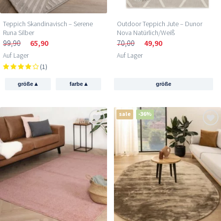
Teppich Skandinavisch – Serene
Outdoor Teppich Jute – Dunor
Runa Silber
Nova Natürlich/Weiß
99,90
65,90
70,00
49,90
Auf Lager
Auf Lager
(1)
▴
▴
größe
farbe
größe
sale
-36%