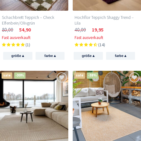
Schachbrett Teppich – Check
Hochflor Teppich Shaggy Trend –
Elfenbein/Olivgrün
Lila
80,00
54,90
40,00
19,95
Fast ausverkauft
Fast ausverkauft
(1)
(14)
▴
▴
▴
▴
größe
farbe
größe
farbe
sale
-30%
sale
-38%