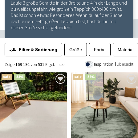
Laufe 3 große Schritte in der Breite und 4 in der Länge und
du weißt ungefähr, wie groß ein Teppich 300x400 cm ist.
Das ist schon etwas Besonderes. Wenn du auf der Suche
nach einem sehr großen Teppich bist, hast du ihn mit
dieser Größe sicher gefunden!
Filter & Sortierung
Größe
Farbe
Material
Inspiration
Übersicht
Zeige
169-192
von
531
Ergebnissen
sale
-38%
sale
-36%