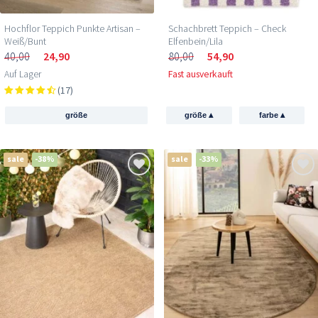
Hochflor Teppich Punkte Artisan –
Schachbrett Teppich – Check
Weiß/Bunt
Elfenbein/Lila
40,00
24,90
80,00
54,90
Auf Lager
Fast ausverkauft
(17)
▴
▴
größe
größe
farbe
sale
-38%
sale
-33%