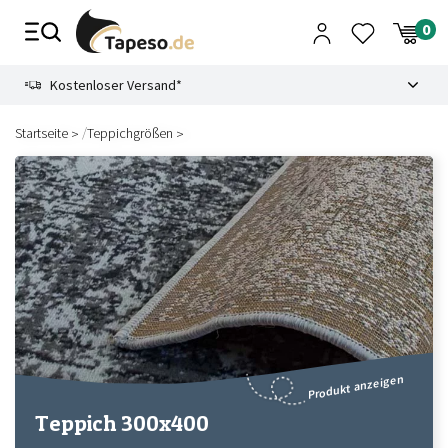
Zusammenbruch
9.3
Kostenloser Versand*
/
Startseite
Teppichgrößen
Produkt anzeigen
Teppich 300x400