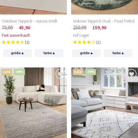
Outdoor Teppich – Aurora Weiß
Viskose Teppich Oval – Pearl Petrol
70,00
45,90
250,00
159,90
Fast ausverkauft
Auf Lager
(2)
(1)
▴
▴
▴
▴
größe
farbe
größe
farbe
sale
-69%
sale
-39%