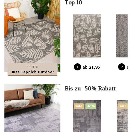
Top 10
ab
21,95
ab
BELIEBT
Jute Teppich Outdoor
Bis zu -50% Rabatt
sale
-63%
sale