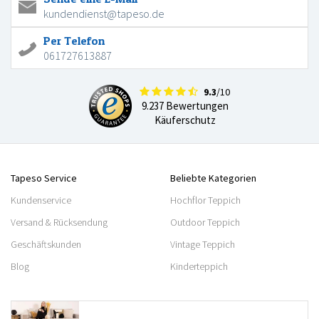
kundendienst@tapeso.de
Per Telefon
061727613887
9.3
/10
9.237 Bewertungen
Käuferschutz
Tapeso Service
Beliebte Kategorien
Kundenservice
Hochflor Teppich
Versand & Rücksendung
Outdoor Teppich
Geschäftskunden
Vintage Teppich
Blog
Kinderteppich