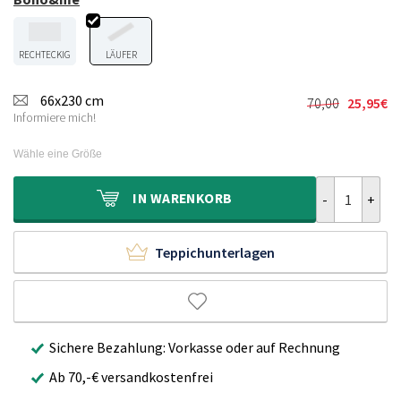
RECHTECKIG
LÄUFER
66x230 cm
70,00
25,95
€
Ursprünglic
Aktueller
Informiere mich!
Preis
Preis
war:
ist:
Wähle eine Größe
70,00€
25,95€.
Outdoor Läufe
IN
WARENKORB
Teppichunterlagen
Sichere Bezahlung: Vorkasse oder auf Rechnung
Ab 70,-€ versandkostenfrei