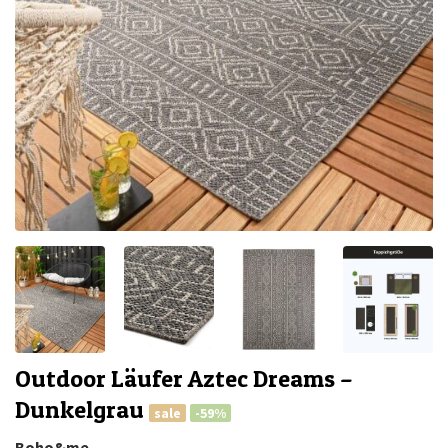
Outdoor Läufer Aztec Dreams –
Dunkelgrau
sale
-59%
Boho&me