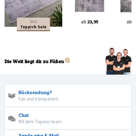
ab
23,95
ab
2
SALE
Teppich Sale
Die Welt liegt dir zu Füßen
Rücksendung?
Fair und transparent
Chat
Mit dem Tapeso team
Sende eine E-Mail