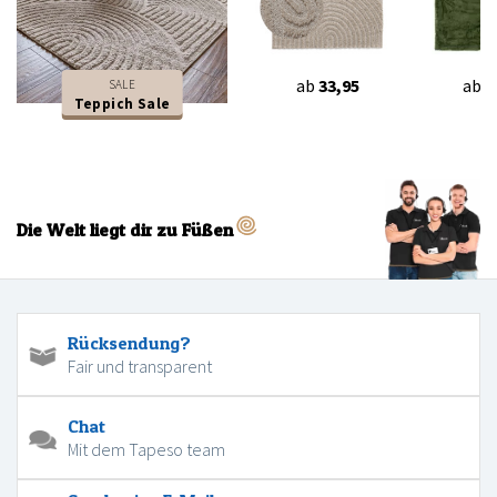
ab
33,95
ab
4
SALE
Teppich Sale
Die Welt liegt dir zu Füßen
Rücksendung?
Fair und transparent
Chat
Mit dem Tapeso team