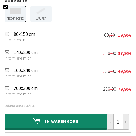
RECHTECKIG
LÄUFER
80x150 cm
60,00
19,95
€
Ursprünglic
Aktueller
Informiere mich!
Preis
Preis
war:
ist:
140x200 cm
110,00
37,95
€
Ursprünglic
Aktueller
60,00€
19,95€.
Informiere mich!
Preis
Preis
war:
ist:
160x240 cm
150,00
49,95
€
Ursprünglic
Aktueller
110,00€
37,95€.
Informiere mich!
Preis
Preis
war:
ist:
200x300 cm
210,00
79,95
€
Ursprünglic
Aktueller
150,00€
49,95€.
Informiere mich!
Preis
Preis
war:
ist:
Wähle eine Größe
210,00€
79,95€.
Outdoor Teppi
IN
WARENKORB