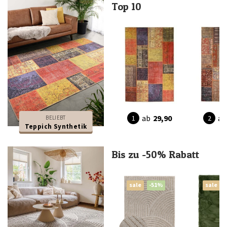
Top 10
ab
29,90
ab
BELIEBT
Teppich Synthetik
Bis zu -50% Rabatt
sale
-51%
sale