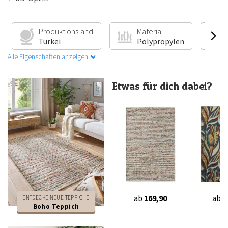
Produktionsland
Material
Türkei
Polypropylen
Alle Eigenschaften anzeigen
Etwas für dich dabei?
ab
169,90
ab
1
ENTDECKE NEUE TEPPICHE
Boho Teppich