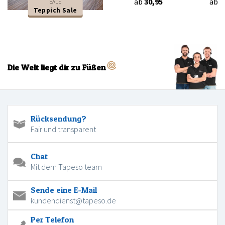
ab
30,95
ab
3
SALE
Teppich Sale
Die Welt liegt dir zu Füßen
Rücksendung?
Fair und transparent
Chat
Mit dem Tapeso team
Sende eine E-Mail
kundendienst@tapeso.de
Per Telefon