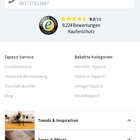
061727613887
9.3
/10
9.224 Bewertungen
Käuferschutz
Tapeso Service
Beliebte Kategorien
Kundenservice
Hochflor Teppich
Versand & Rücksendung
Outdoor Teppich
Geschäftskunden
Vintage Teppich
Blog
Kinderteppich
Trends & Inspiration
Tipps & Pflege