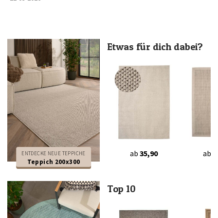
Etwas für dich dabei?
ab
35,90
ab
2
ENTDECKE NEUE TEPPICHE
Teppich 200x300
Top 10