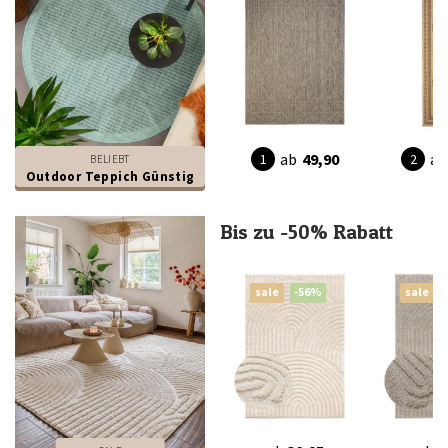
ab
49,90
ab
BELIEBT
Outdoor Teppich Günstig
Bis zu -50% Rabatt
sale
-56%
sale