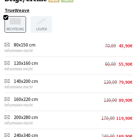
TrueWeave
RECHTECKIG
LÄUFER
80x150 cm
70,00
45,90
€
Ursprünglic
Aktueller
Informiere mich!
Preis
Preis
war:
ist:
120x160 cm
90,00
55,90
€
Ursprünglic
Aktueller
70,00€
45,90€.
Informiere mich!
Preis
Preis
war:
ist:
140x200 cm
120,00
79,90
€
Ursprünglic
Aktueller
90,00€
55,90€.
Informiere mich!
Preis
Preis
war:
ist:
160x220 cm
130,00
89,90
€
Ursprünglic
Aktueller
120,00€
79,90€.
Informiere mich!
Preis
Preis
war:
ist:
200x280 cm
170,00
119,90
€
Ursprünglich
Aktueller
130,00€
89,90€.
Informiere mich!
Preis
Preis
war:
ist:
240x340 cm
240,00
169,90
€