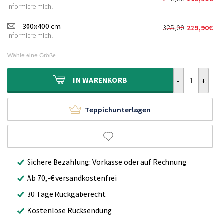
Ursprünglich
Aktueller
170,00€
119,90€.
Informiere mich!
Preis
Preis
war:
ist:
300x400 cm
325,00
229,90
€
Ursprünglich
Aktueller
240,00€
169,90€.
Informiere mich!
Preis
Preis
war:
ist:
Wähle eine Größe
325,00€
229,90€.
Outdoor Teppi
IN
WARENKORB
Teppichunterlagen
Sichere Bezahlung: Vorkasse oder auf Rechnung
Ab 70,-€ versandkostenfrei
30 Tage Rückgaberecht
Kostenlose Rücksendung