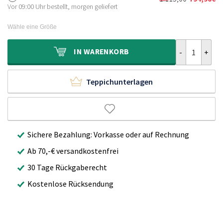
Ursprüngliche
Aktueller
770,00€
549,90€.
Vor 09:00 Uhr bestellt, morgen geliefert
Preis
Preis
war:
ist:
Wähle eine Größe
1.115,00€
794,90€.
Retro Teppich
IN
WARENKORB
Teppichunterlagen
Sichere Bezahlung: Vorkasse oder auf Rechnung
Ab 70,-€ versandkostenfrei
30 Tage Rückgaberecht
Kostenlose Rücksendung