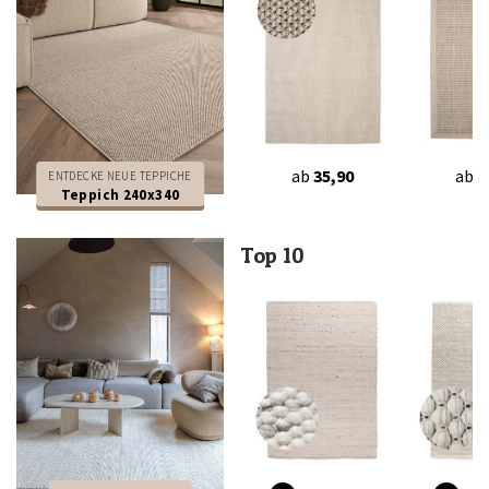
ab
35,90
ab
2
ENTDECKE NEUE TEPPICHE
Teppich 240x340
Top 10