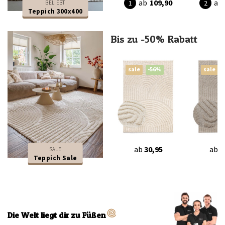
ab
109,90
ab
BELIEBT
Teppich 300x400
Bis zu -50% Rabatt
sale
-56%
sale
ab
30,95
ab
3
SALE
Teppich Sale
Die Welt liegt dir zu Füßen