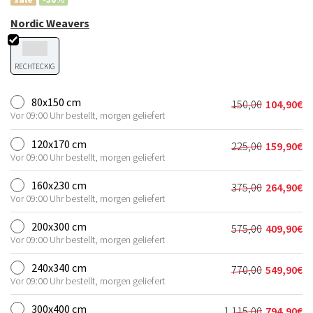
Nordic Weavers
RECHTECKIG
80x150 cm
150,00
104,90
€
Ursprünglich
Aktueller
Vor 09:00 Uhr bestellt, morgen geliefert
Preis
Preis
war:
ist:
120x170 cm
225,00
159,90
€
Ursprünglich
Aktueller
150,00€
104,90€.
Vor 09:00 Uhr bestellt, morgen geliefert
Preis
Preis
war:
ist:
160x230 cm
375,00
264,90
€
Ursprünglich
Aktueller
225,00€
159,90€.
Vor 09:00 Uhr bestellt, morgen geliefert
Preis
Preis
war:
ist:
200x300 cm
575,00
409,90
€
Ursprünglich
Aktueller
375,00€
264,90€.
Vor 09:00 Uhr bestellt, morgen geliefert
Preis
Preis
war:
ist:
240x340 cm
770,00
549,90
€
Ursprünglich
Aktueller
575,00€
409,90€.
Vor 09:00 Uhr bestellt, morgen geliefert
Preis
Preis
war:
ist:
300x400 cm
1.115,00
794,90
€