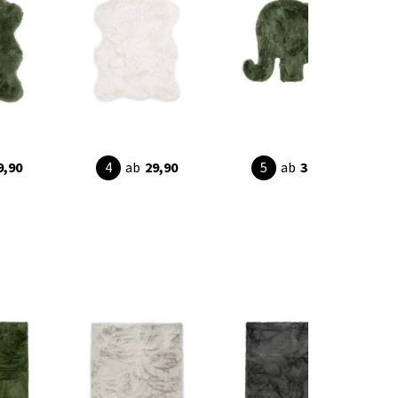
9,90
ab
29,90
ab
39,90