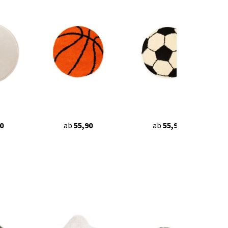
0
ab
55,90
ab
55,90