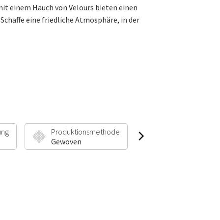
it einem Hauch von Velours bieten einen
Schaffe eine friedliche Atmosphäre, in der
ung
Produktionsmethode
Florhöhe & Gewic
Gewoven
9 mm | 1900 g/m