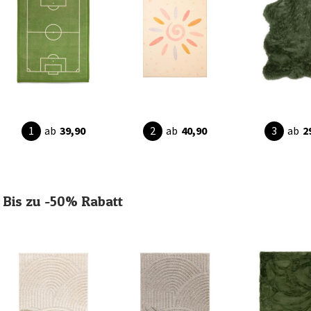
ab
39,90
ab
40,90
ab
2
Bis zu -50% Rabatt