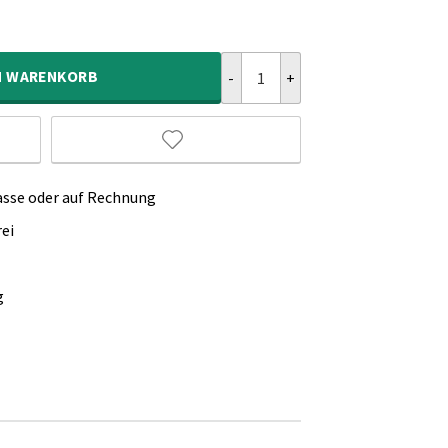
Wolkenteppich Rund - Snoozy Gr
N
WARENKORB
asse oder auf Rechnung
ei
g