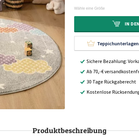
89,90€
59,90€.
Preis
Preis
war:
ist:
Wähle eine Größe
129,90€
89,90€.
IN
DE
Teppichunterlagen
Sichere Bezahlung: Vork
Ab 70,-€ versandkostenfr
30 Tage Rückgaberecht
Kostenlose Rücksendun
Produktbeschreibung