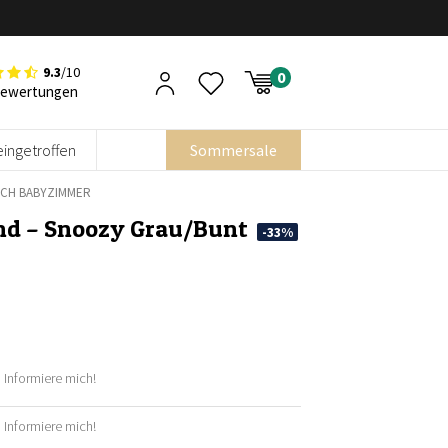
9.3
/10
Bewertungen
eingetroffen
Sommersale
ICH BABYZIMMER
nd – Snoozy Grau/Bunt
-33%
Informiere mich!
her
Informiere mich!
her