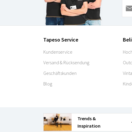
Tapeso Service
Bel
Kundenservice
Hoch
Versand & Rücksendung
Outd
Geschäftskunden
Vint
Blog
Kind
Trends &
Inspiration