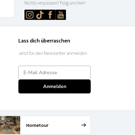
Nichts verpassen? Folg uns hier!
Lass dich überraschen
Jetzt für den Newsletter anmelden
E-mailadres
Anmelden
Hometour