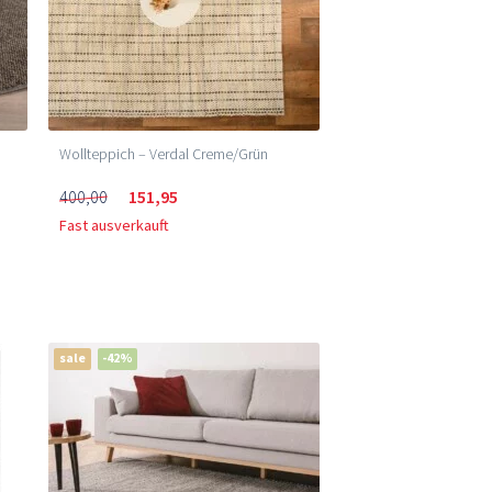
Wollteppich – Verdal Creme/Grün
400,00
151,95
Fast ausverkauft
sale
-42%