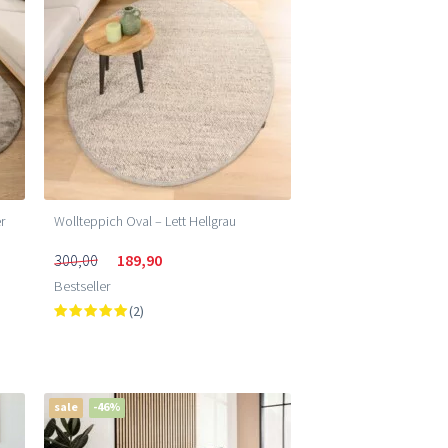
r
Wollteppich Oval – Lett Hellgrau
300,00
189,90
Bestseller
(2)
sale
-46%