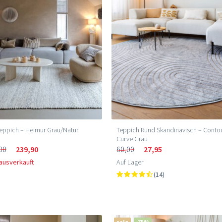
eppich – Heimur Grau/Natur
Teppich Rund Skandinavisch – Conto
Curve Grau
00
239,90
60,00
27,95
 ausverkauft
Auf Lager
(14)
sale
-75%