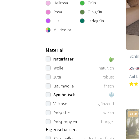
Hellrosa
Grün
Rosa
Olivgrün
Lila
Jadegrün
Multicolor
Material
Schli
Naturfaser
35,0
Wolle
natürlich
Auf L
Jute
robust
Baumwolle
frisch
Synthetisch
Viskose
glänzend
Polyester
weich
sale
Polypropylen
budget
Eigenschaften
Für draußen
widerstandsfähig