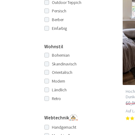
Outdoor Teppich
Persisch
Berber
Einfarbig
Wohnstil
Bohemian
Skandinavisch
Orientalisch
Modern
Ländlich
Hochf
Dunk
Retro
60,0
Auf L
Webtechnik
Handgemacht