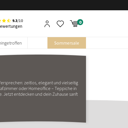
9.3
/10
Bewertungen
eingetroffen
Sommersale
 Versprechen: zeitlos, elegant und vielseitig
afzimmer oder Homeoffice – Teppiche in
e. Jetzt entdecken und dein Zuhause sanft