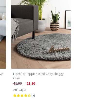
rve
Hochflor Teppich Rund Cozy Shaggy –
Grau
48,00
21,95
Auf Lager
(7)