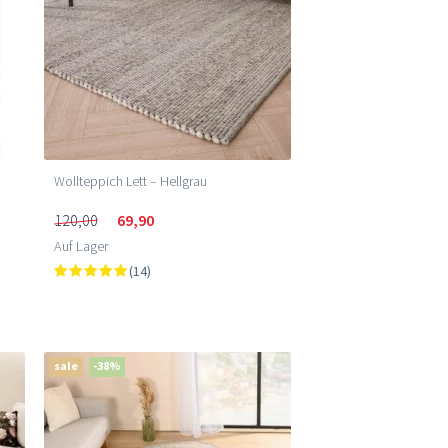
Wollteppich Lett – Hellgrau
120,00
69,90
Auf Lager
(14)
sale
-38%