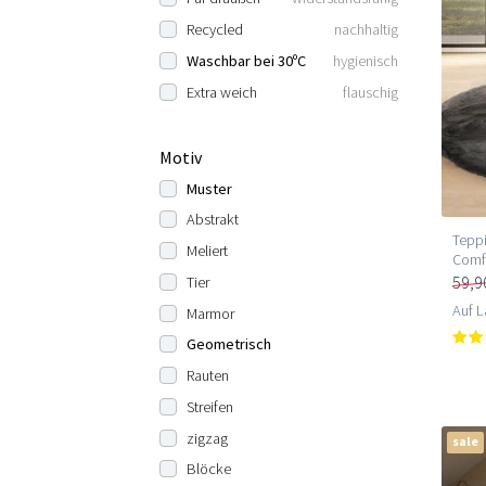
Recycled
nachhaltig
Waschbar bei 30ºC
hygienisch
Extra weich
flauschig
Motiv
Muster
Abstrakt
Teppi
Meliert
Comfy
59,9
Tier
Auf L
Marmor
Geometrisch
Rauten
Streifen
zigzag
sale
Blöcke