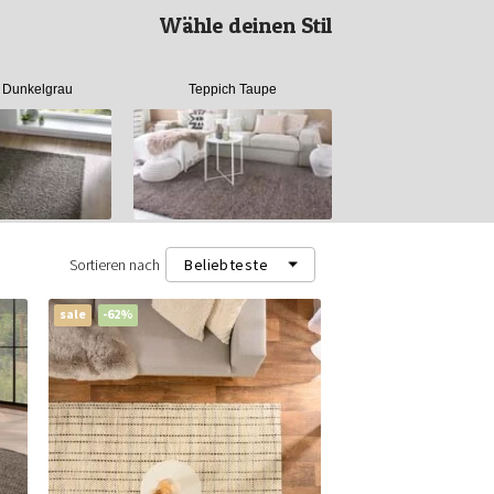
Wähle deinen Stil
 Dunkelgrau
Teppich Taupe
Sortieren nach
Beliebteste
sale
-62%
Beliebteste
Neueste
Niedrigster Preis (m²)
Höchster Preis (m²)