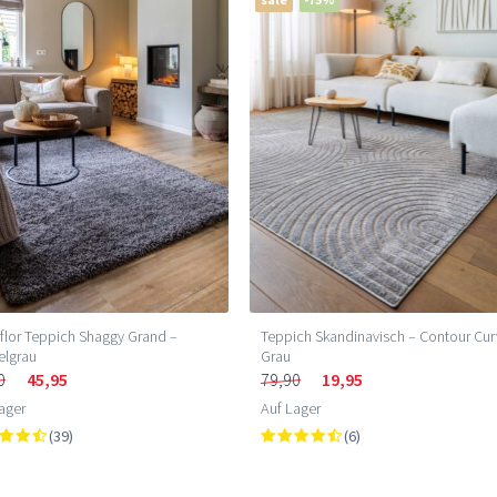
lor Teppich Shaggy Grand –
Teppich Skandinavisch – Contour Cu
elgrau
Grau
0
45,95
79,90
19,95
ager
Auf Lager
(39)
(6)