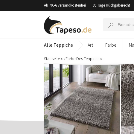
Zusammenbruch
Ab 70,-€ versandkostenfrei
30 Tage Rückgaberecht
Suche
nach:
Alle Teppiche
Art
Farbe
Ma
/
Startseite
Farbe Des Teppichs