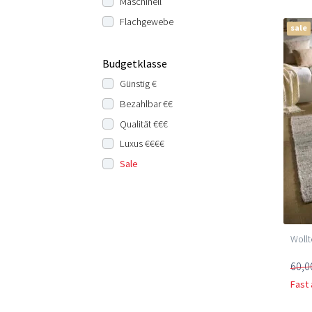
Maschinell
Flachgewebe
sale
Budgetklasse
Günstig €
Bezahlbar €€
Qualität €€€
Luxus €€€€
Sale
Wollt
60,0
Fast