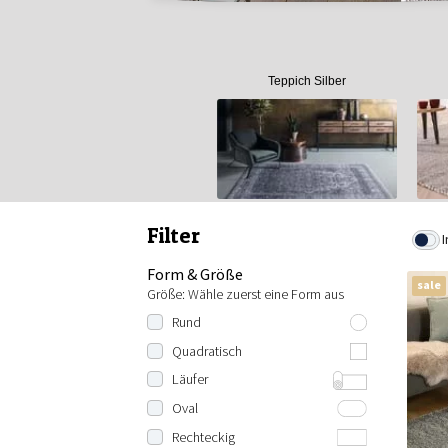
Teppich Silber
Filter
I
Form & Größe
sale
Größe: Wähle zuerst eine Form aus
Rund
80 cm rund
Quadratisch
100 cm rund
100x100 cm
Läufer
120 cm rund
120x120 cm
Länge: 200 cm
Oval
140 cm rund
130x130 cm
Länge: 230 cm
100x150 cm
Rechteckig