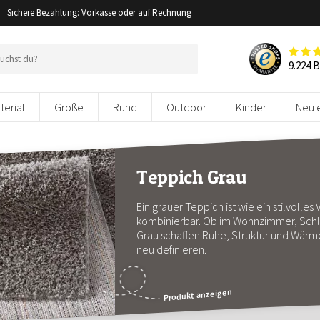
Sichere Bezahlung: Vorkasse oder auf Rechnung
9.224 
terial
Größe
Rund
Outdoor
Kinder
Neu 
Teppich Grau
Ein grauer Teppich ist wie ein stilvolles
kombinierbar. Ob im Wohnzimmer, Schl
Grau schaffen Ruhe, Struktur und Wärm
neu definieren.
Produkt anzeigen