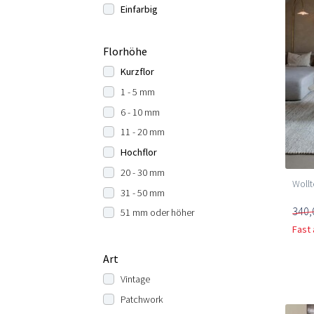
Einfarbig
Florhöhe
Kurzflor
1 - 5 mm
6 - 10 mm
11 - 20 mm
Hochflor
20 - 30 mm
Wollt
31 - 50 mm
340,
51 mm oder höher
Fast
Art
Vintage
Patchwork