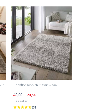
our
Hochflor Teppich Classic – Grau
40,00
24,90
Bestseller
(51)