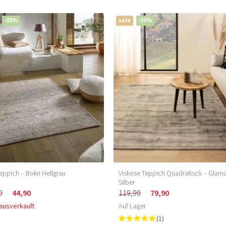
-33%
sale
-33%
eppich – Bokn Hellgrau
Viskose Teppich Quadratisch – Glam
Silber
0
44,90
119,90
79,90
 ausverkauft
Auf Lager
(1)