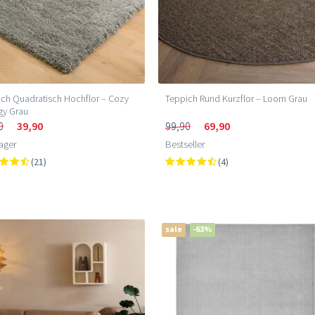
ch Quadratisch Hochflor – Cozy
Teppich Rund Kurzflor – Loom Grau
gy Grau
0
39,90
99,90
69,90
ager
Bestseller
(21)
(4)
sale
-63%