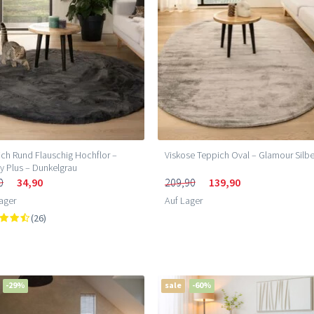
ch Rund Flauschig Hochflor –
Viskose Teppich Oval – Glamour Silbe
 Plus – Dunkelgrau
0
34,90
209,90
139,90
ager
Auf Lager
(26)
-29%
sale
-60%