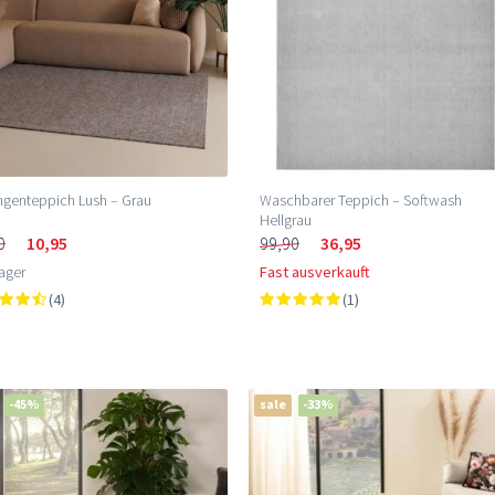
ngenteppich Lush – Grau
Waschbarer Teppich – Softwash
Hellgrau
0
10,95
99,90
36,95
ager
Fast ausverkauft
(4)
(1)
-45%
sale
-33%