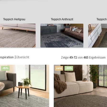
Teppich Hellgrau
Teppich Anthrazit
Teppich
nspiration
Übersicht
Zeige
49-72
von
465
Ergebnissen
-45%
sale
-30%