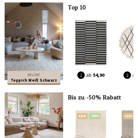
Top 10
ab
54,90
ab
BELIEBT
Teppich Weiß Schwarz
Bis zu -50% Rabatt
sale
-56%
sale