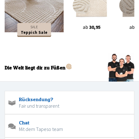
ab
30,95
ab
3
SALE
Teppich Sale
Die Welt liegt dir zu Füßen
Rücksendung?
Fair und transparent
Chat
Mit dem Tapeso team