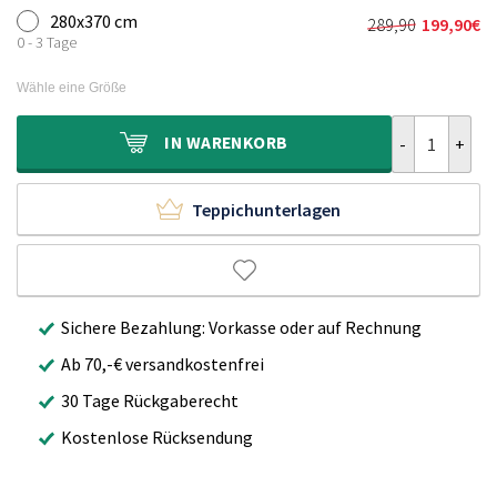
war:
ist:
280x370 cm
289,90
199,90
€
Ursprünglich
Aktueller
239,90€
159,90€.
0 - 3 Tage
Preis
Preis
war:
ist:
Wähle eine Größe
289,90€
199,90€.
Outdoor Teppi
IN
WARENKORB
Teppichunterlagen
Sichere Bezahlung: Vorkasse oder auf Rechnung
Ab 70,-€ versandkostenfrei
30 Tage Rückgaberecht
Kostenlose Rücksendung