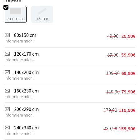
RECHTECKIG
LÄUFER
80x150 cm
49,90
29,90
€
Ursprünglic
Aktueller
Informiere mich!
Preis
Preis
war:
ist:
120x170 cm
89,90
59,90
€
Ursprünglic
Aktueller
49,90€
29,90€.
Informiere mich!
Preis
Preis
war:
ist:
140x200 cm
109,90
69,90
€
Ursprünglic
Aktueller
89,90€
59,90€.
Informiere mich!
Preis
Preis
war:
ist:
160x230 cm
119,90
79,90
€
Ursprünglic
Aktueller
109,90€
69,90€.
Informiere mich!
Preis
Preis
war:
ist:
200x290 cm
179,90
119,90
€
Ursprünglich
Aktueller
119,90€
79,90€.
Informiere mich!
Preis
Preis
war:
ist:
240x340 cm
239,90
159,90
€
Ursprünglich
Aktueller
179,90€
119,90€.
Informiere mich!
Preis
Preis