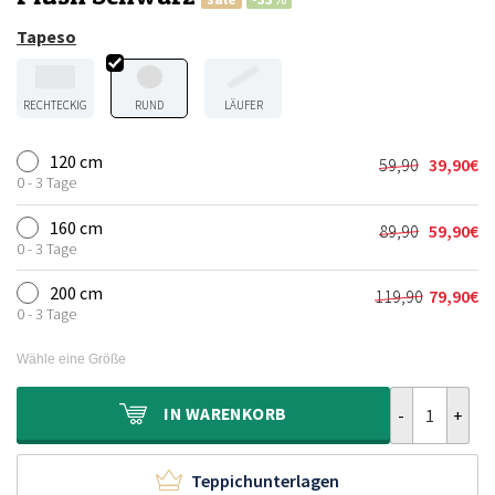
Tapeso
RECHTECKIG
RUND
LÄUFER
120 cm
59,90
39,90
€
Ursprünglic
Aktueller
0 - 3 Tage
Preis
Preis
war:
ist:
160 cm
89,90
59,90
€
Ursprünglic
Aktueller
59,90€
39,90€.
0 - 3 Tage
Preis
Preis
war:
ist:
200 cm
119,90
79,90
€
Ursprünglic
Aktueller
89,90€
59,90€.
0 - 3 Tage
Preis
Preis
war:
ist:
Wähle eine Größe
119,90€
79,90€.
Teppich Rund 
IN
WARENKORB
Teppichunterlagen