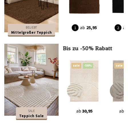
ab
25,95
ab
BELIEBT
Mittelgroßer Teppich
Bis zu -50% Rabatt
sale
-56%
sale
ab
30,95
ab
3
SALE
Teppich Sale