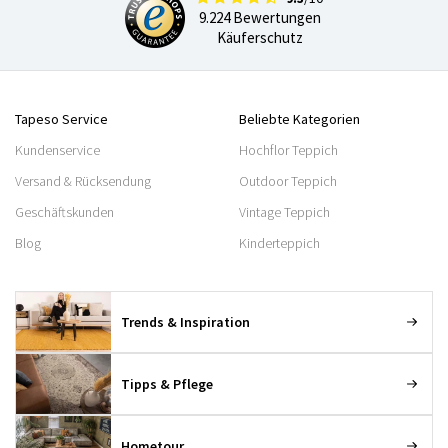
9.224 Bewertungen
Käuferschutz
Tapeso Service
Beliebte Kategorien
Kundenservice
Hochflor Teppich
Versand & Rücksendung
Outdoor Teppich
Geschäftskunden
Vintage Teppich
Blog
Kinderteppich
Trends & Inspiration
Tipps & Pflege
Hometour