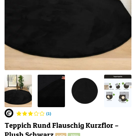
(1)
Teppich Rund Flauschig Kurzflor –
Plush Schwarz
sale
-33%