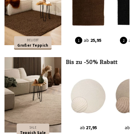
ab
25,95
ab
BELIEBT
Großer Teppich
Bis zu -50% Rabatt
ab
27,95
ab
2
SALE
Teppich Sale