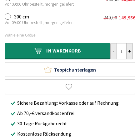
Ursprünglic
Aktueller
120,00€
69,95€.
Vor 09:00 Uhr bestellt, morgen geliefert
Preis
Preis
war:
ist:
300 cm
240,00
149,95
€
Ursprünglich
Aktueller
160,00€
99,95€.
Vor 09:00 Uhr bestellt, morgen geliefert
Preis
Preis
war:
ist:
Wähle eine Größe
240,00€
149,95€.
Hochflor Tepp
IN
WARENKORB
Teppichunterlagen
Sichere Bezahlung: Vorkasse oder auf Rechnung
Ab 70,-€ versandkostenfrei
30 Tage Rückgaberecht
Kostenlose Rücksendung