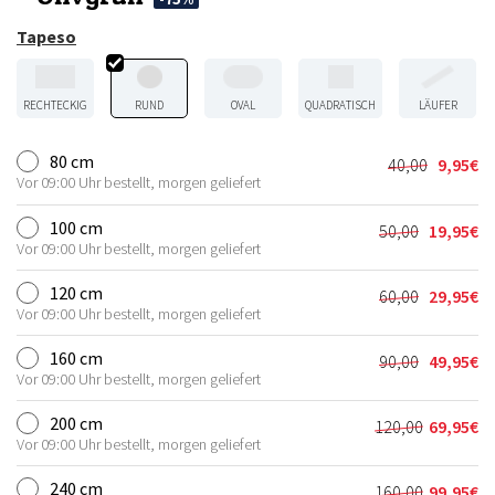
Tapeso
RECHTECKIG
RUND
OVAL
QUADRATISCH
LÄUFER
80 cm
40,00
9,95
€
Ursprüngli
Aktueller
Vor 09:00 Uhr bestellt, morgen geliefert
Preis
Preis
war:
ist:
100 cm
50,00
19,95
€
Ursprünglic
Aktueller
40,00€
9,95€.
Vor 09:00 Uhr bestellt, morgen geliefert
Preis
Preis
war:
ist:
120 cm
60,00
29,95
€
Ursprünglic
Aktueller
50,00€
19,95€.
Vor 09:00 Uhr bestellt, morgen geliefert
Preis
Preis
war:
ist:
160 cm
90,00
49,95
€
Ursprünglic
Aktueller
60,00€
29,95€.
Vor 09:00 Uhr bestellt, morgen geliefert
Preis
Preis
war:
ist:
200 cm
120,00
69,95
€
Ursprünglic
Aktueller
90,00€
49,95€.
Vor 09:00 Uhr bestellt, morgen geliefert
Preis
Preis
war:
ist:
240 cm
160,00
99,95
€