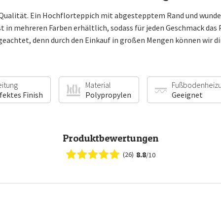
 Qualität. Ein Hochflorteppich mit abgestepptem Rand und wunder
 in mehreren Farben erhältlich, sodass für jeden Geschmack das Pa
geachtet, denn durch den Einkauf in großen Mengen können wir dir
eitung
Material
Fußbodenheiz
fektes Finish
Polypropylen
Geeignet
Produktbewertungen
8.8
(26)
/10