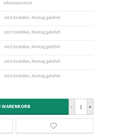
Informiere mich!
her
Jetzt bestellen, Montag geliefert
her
Jetzt bestellen, Montag geliefert
her
Jetzt bestellen, Montag geliefert
her
Jetzt bestellen, Montag geliefert
her
Jetzt bestellen, Montag geliefert
her
Hochflor Teppich Rund Shaggy T
N
WARENKORB