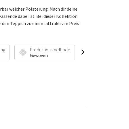
bar weicher Polsterung. Mach dir deine
ssende dabei ist. Bei dieser Kollektion
 den Teppich zu einem attraktiven Preis
ung
Produktionsmethode
Florhöhe & Gewic
Gewoven
30 mm | 1900 g/