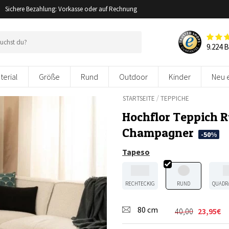
Sichere Bezahlung: Vorkasse oder auf Rechnung
9.224 
terial
Größe
Rund
Outdoor
Kinder
Neu 
/
STARTSEITE
TEPPICHE
Hochflor Teppich 
Champagner
-50%
Tapeso
RECHTECKIG
RUND
QUADR
80 cm
40,00
23,95
€
Ursprünglic
Aktueller
Preis
Preis