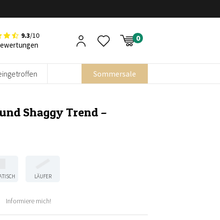
9.3
/10
Bewertungen
eingetroffen
Sommersale
Rund Shaggy Trend –
ATISCH
LÄUFER
Informiere mich!
her