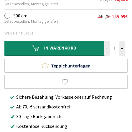
Ursprünglic
Aktueller
120,00€
69,95€.
Jetzt bestellen, Montag geliefert
Preis
Preis
war:
ist:
300 cm
240,00
149,95
€
Ursprünglich
Aktueller
160,00€
99,95€.
Jetzt bestellen, Montag geliefert
Preis
Preis
war:
ist:
Wähle eine Größe
240,00€
149,95€.
Hochflor Tepp
IN
WARENKORB
Teppichunterlagen
Sichere Bezahlung: Vorkasse oder auf Rechnung
Ab 70,-€ versandkostenfrei
30 Tage Rückgaberecht
Kostenlose Rücksendung