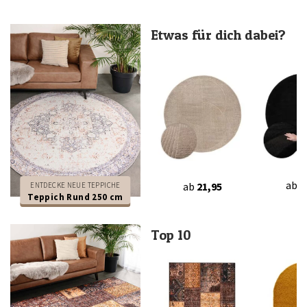
Etwas für dich dabei?
ab
3
ab
21,95
ENTDECKE NEUE TEPPICHE
Teppich Rund 250 cm
Top 10