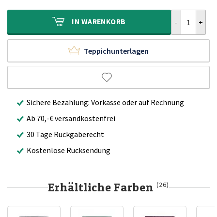
160,00€
99,95€.
Hochflor Tepp
IN
WARENKORB
Teppichunterlagen
Sichere Bezahlung: Vorkasse oder auf Rechnung
Ab 70,-€ versandkostenfrei
30 Tage Rückgaberecht
Kostenlose Rücksendung
Erhältliche Farben
(26)