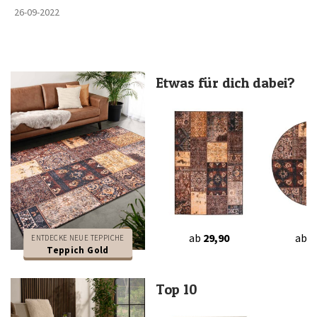
26-09-2022
Etwas für dich dabei?
ab
29,90
ab
2
ENTDECKE NEUE TEPPICHE
Teppich Gold
Top 10