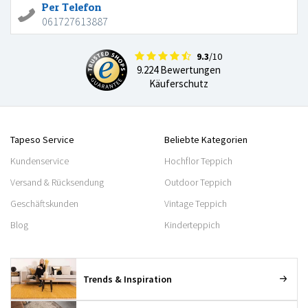
Per Telefon
061727613887
9.3
/10
9.224 Bewertungen
Käuferschutz
Tapeso Service
Beliebte Kategorien
Kundenservice
Hochflor Teppich
Versand & Rücksendung
Outdoor Teppich
Geschäftskunden
Vintage Teppich
Blog
Kinderteppich
Trends & Inspiration