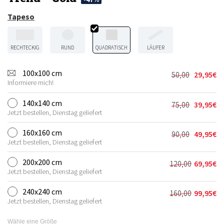
Tapeso
RECHTECKIG
RUND
QUADRATISCH
LÄUFER
100x100 cm
50,00
29,95
€
Ursprünglic
Aktueller
Informiere mich!
Preis
Preis
war:
ist:
140x140 cm
75,00
39,95
€
Ursprünglic
Aktueller
50,00€
29,95€.
Jetzt bestellen, Dienstag geliefert
Preis
Preis
war:
ist:
160x160 cm
90,00
49,95
€
Ursprünglic
Aktueller
75,00€
39,95€.
Jetzt bestellen, Dienstag geliefert
Preis
Preis
war:
ist:
200x200 cm
120,00
69,95
€
Ursprünglic
Aktueller
90,00€
49,95€.
Jetzt bestellen, Dienstag geliefert
Preis
Preis
war:
ist:
240x240 cm
160,00
99,95
€
Ursprünglic
Aktueller
120,00€
69,95€.
Jetzt bestellen, Dienstag geliefert
Preis
Preis
war:
ist:
Wähle eine Größe