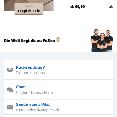
ab
69,90
ab
6
SALE
Teppich Sale
Die Welt liegt dir zu Füßen
Rücksendung?
Fair und transparent
Chat
Mit dem Tapeso team
Sende eine E-Mail
kundendienst@tapeso.de