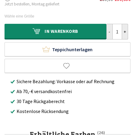
Ursprünglich
Aktueller
160,00€
99,95€.
Jetzt bestellen, Montag geliefert
Preis
Preis
war:
ist:
Wähle eine Größe
260,00€
159,95€.
Hochflor Tepp
IN
WARENKORB
Teppichunterlagen
Sichere Bezahlung: Vorkasse oder auf Rechnung
Ab 70,-€ versandkostenfrei
30 Tage Rückgaberecht
Kostenlose Rücksendung
Erhältliche Farben
(26)