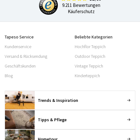
9.211 Bewertungen
Käuferschutz
Tapeso Service
Beliebte Kategorien
Kundenservice
Hochflor Teppich
Versand & Rücksendung
Outdoor Teppich
Geschäftskunden
Vintage Teppich
Blog
Kinderteppich
Trends & Inspiration
Tipps & Pflege
Hometour