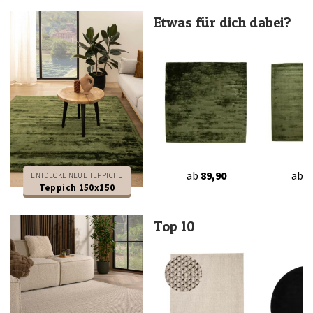
Etwas für dich dabei?
ab
89,90
ab
7
ENTDECKE NEUE TEPPICHE
Teppich 150x150
Top 10