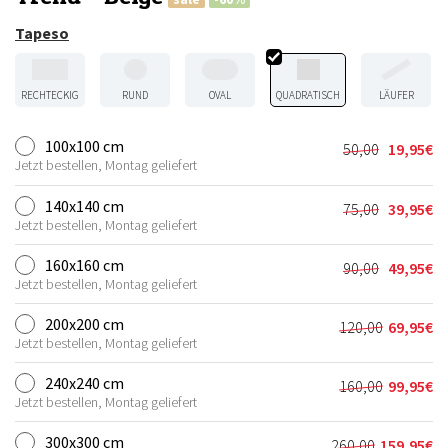
Tapeso
RECHTECKIG
RUND
OVAL
QUADRATISCH
LÄUFER
100x100 cm
50,00
19,95
€
Ursprünglic
Aktueller
Jetzt bestellen, Montag geliefert
Preis
Preis
war:
ist:
140x140 cm
75,00
39,95
€
Ursprünglic
Aktueller
50,00€
19,95€.
Jetzt bestellen, Montag geliefert
Preis
Preis
war:
ist:
160x160 cm
90,00
49,95
€
Ursprünglic
Aktueller
75,00€
39,95€.
Jetzt bestellen, Montag geliefert
Preis
Preis
war:
ist:
200x200 cm
120,00
69,95
€
Ursprünglic
Aktueller
90,00€
49,95€.
Jetzt bestellen, Montag geliefert
Preis
Preis
war:
ist:
240x240 cm
160,00
99,95
€
Ursprünglic
Aktueller
120,00€
69,95€.
Jetzt bestellen, Montag geliefert
Preis
Preis
war:
ist:
300x300 cm
260,00
159,95
€