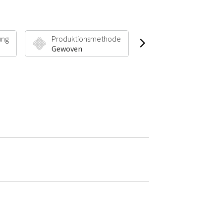
ung
Produktionsmethode
Florhöhe & Gewic
Gewoven
30 mm | 1900 g/