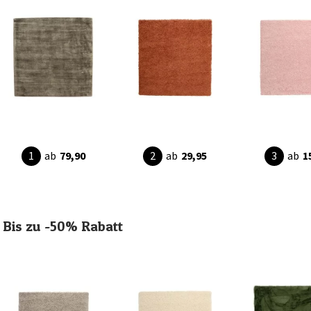
ab
79,90
ab
29,95
ab
1
Bis zu -50% Rabatt