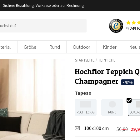
Sichere Bezahlung: Vorkasse oder auf Rechnung
9.249 
terial
Größe
Rund
Outdoor
Kinder
Neu 
/
STARTSEITE
TEPPICHE
Hochflor Teppich 
Champagner
-47%
Tapeso
RECHTECKIG
RUND
QUADR
100x100 cm
50,00
29,9
Ursprüng
Aktuelle
Preis
Preis