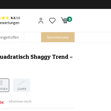
9.3
/10
Bewertungen
eingetroffen
Sommersale
Quadratisch Shaggy Trend –
ATISCH
LÄUFER
Informiere mich!
5
€
licher
r