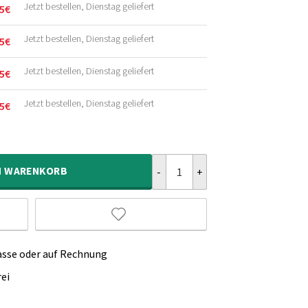
Jetzt bestellen, Dienstag geliefert
5
€
licher
r
Jetzt bestellen, Dienstag geliefert
5
€
licher
r
Jetzt bestellen, Dienstag geliefert
5
€
licher
r
Jetzt bestellen, Dienstag geliefert
5
€
licher
r
Hochflor Teppich Quadratisch Sh
N
WARENKORB
asse oder auf Rechnung
ei