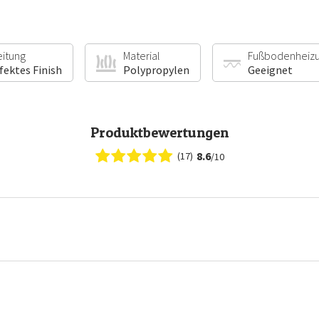
eitung
Material
Fußbodenheiz
fektes Finish
Polypropylen
Geeignet
Produktbewertungen
8.6
(17)
/10