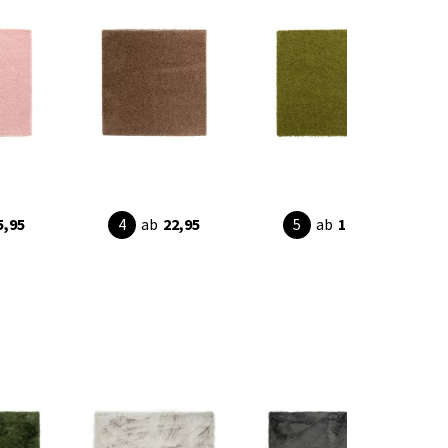
5,95
ab
22,95
ab
19,95