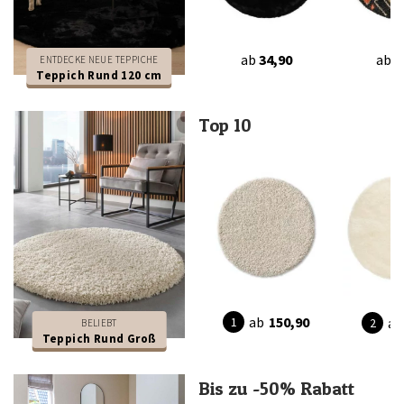
ab
34,90
ab
1
ENTDECKE NEUE TEPPICHE
Teppich Rund 120 cm
Top 10
ab
150,90
ab
BELIEBT
Teppich Rund Groß
Bis zu -50% Rabatt