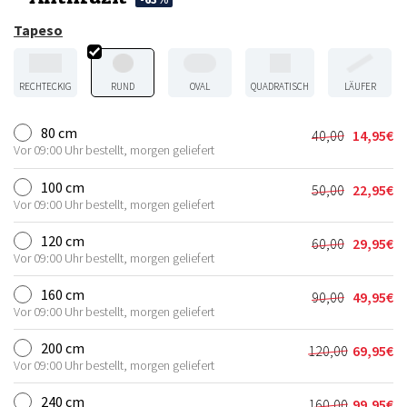
Tapeso
RECHTECKIG
RUND
OVAL
QUADRATISCH
LÄUFER
80 cm
40,00
14,95
€
Ursprünglic
Aktueller
Vor 09:00 Uhr bestellt, morgen geliefert
Preis
Preis
war:
ist:
100 cm
50,00
22,95
€
Ursprünglic
Aktueller
40,00€
14,95€.
Vor 09:00 Uhr bestellt, morgen geliefert
Preis
Preis
war:
ist:
120 cm
60,00
29,95
€
Ursprünglic
Aktueller
50,00€
22,95€.
Vor 09:00 Uhr bestellt, morgen geliefert
Preis
Preis
war:
ist:
160 cm
90,00
49,95
€
Ursprünglic
Aktueller
60,00€
29,95€.
Vor 09:00 Uhr bestellt, morgen geliefert
Preis
Preis
war:
ist:
200 cm
120,00
69,95
€
Ursprünglic
Aktueller
90,00€
49,95€.
Vor 09:00 Uhr bestellt, morgen geliefert
Preis
Preis
war:
ist:
240 cm
160,00
99,95
€