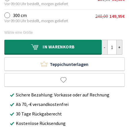
Ursprünglic
Aktueller
120,00€
69,95€.
Vor 09:00 Uhr bestellt, morgen geliefert
Preis
Preis
war:
ist:
300 cm
240,00
149,95
€
Ursprünglich
Aktueller
160,00€
99,95€.
Vor 09:00 Uhr bestellt, morgen geliefert
Preis
Preis
war:
ist:
Wähle eine Größe
240,00€
149,95€.
Hochflor Tepp
IN
WARENKORB
Teppichunterlagen
Sichere Bezahlung: Vorkasse oder auf Rechnung
Ab 70,-€ versandkostenfrei
30 Tage Rückgaberecht
Kostenlose Rücksendung