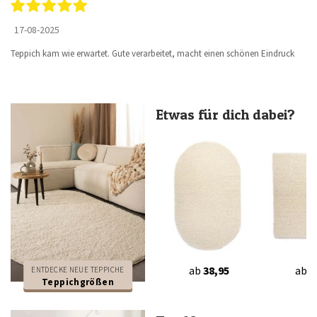
17-08-2025
Teppich kam wie erwartet. Gute verarbeitet, macht einen schönen Eindruck
Etwas für dich dabei?
ab
38,95
ab
2
ENTDECKE NEUE TEPPICHE
Teppichgrößen