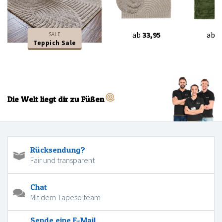
ab
33,95
ab
4
SALE
Teppich Sale
Die Welt liegt dir zu Füßen
Rücksendung?
Fair und transparent
Chat
Mit dem Tapeso team
Sende eine E-Mail