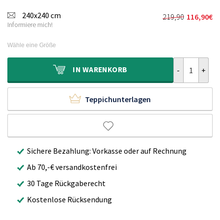
240x240 cm
219,90
116,90
€
Ursprünglich
Aktueller
Informiere mich!
Preis
Preis
war:
ist:
Wähle eine Größe
219,90€
116,90€.
Kurzflor Tepp
IN
WARENKORB
Teppichunterlagen
Sichere Bezahlung: Vorkasse oder auf Rechnung
Ab 70,-€ versandkostenfrei
30 Tage Rückgaberecht
Kostenlose Rücksendung